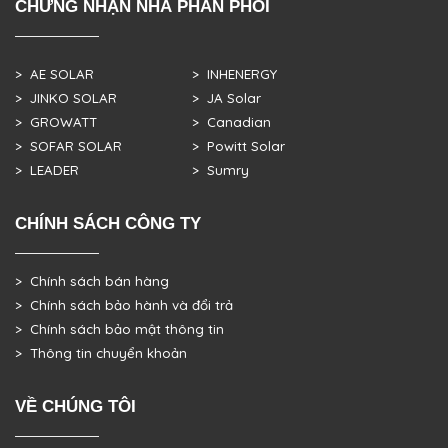
CHỨNG NHẬN NHÀ PHÂN PHỐI
> AE SOLAR
> INHENERGY
> JINKO SOLAR
> JA Solar
> GROWATT
> Canadian
> SOFAR SOLAR
> Powitt Solar
> LEADER
> Sumry
CHÍNH SÁCH CÔNG TY
> Chính sách bán hàng
> Chính sách bảo hành và đổi trả
> Chính sách bảo mật thông tin
> Thông tin chuyển khoản
VỀ CHÚNG TÔI