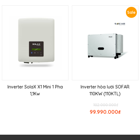
Sale
Inverter SolaX X1 Mini 1 Pha
Inverter hòa lưới SOFAR
1,1Kw
110KW (110KTL)
102.000.000
₫
99.990.000
₫