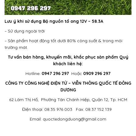
Lưu ý khi sử dụng
Bộ nguồn tổ ong 12V – 58.3A
– Sử dụng ngoài trời
– Sản phẩm hoạt động tốt dưới 80% công suất & trong môi
trường mát.
Tư vấn bán hàng, khuyến mãi, khắc phục sản phẩm Quý
khách liên hệ:
Hotline:
0947 296 297
Hoặc
0909 296 297
CÔNG TY CÔNG NGHỆ ĐIỆN TỬ – VIỄN THÔNG QUỐC TẾ ĐÔNG
DƯƠNG
62 Lâm Thị Hố, Phường Tân Chánh Hiệp, Quận 12, Tp. HCM
Điện thoại: 08.35 976 003 Fax: 08.37 152 139
Email: quoctedongduong@gmail.com