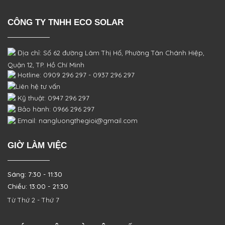
CÔNG TY TNHH ECO SOLAR
Địa chỉ: Số 62 đường Lâm Thị Hố, Phường
Tân Chánh Hiệp,
Quận 12, TP. Hồ Chí Minh
Hotline: 0909 296 297 - 0937 296 297
Liên hệ tư vấn
Kỹ thuật: 0947 296 297
Bảo hành: 0966 296 297
Email: nangluongthegioi@gmail.com
GIỜ LÀM VIỆC
Sáng: 7:30 - 11:30
Chiều: 13:00 - 21:30
Từ Thứ 2 - Thứ 7