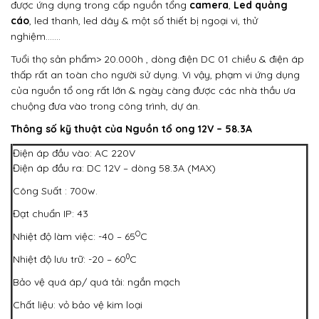
được ứng dụng trong cấp nguồn tổng
camera
,
Led quảng
cáo
, led thanh, led dây
& một số thiết bị ngoại vi, thử
nghiệm…….
Tuổi thọ sản phẩm> 20.000h , dòng điện DC 01 chiều & điện áp
thấp rất an toàn cho người sử dụng. Vì vậy, phạm vi ứng dụng
của nguồn tổ ong rất lớn & ngày càng được các nhà thầu ưa
chuộng đưa vào trong công trình, dự án.
Thông số kỹ thuật của Nguồn tổ ong 12V – 58.3A
Điện áp đầu vào: AC 220V
Điện áp đầu ra: DC 12V – dòng 58.3A (MAX)
Công Suất : 700w.
Đạt chuẩn IP: 43
O
Nhiệt độ làm việc: -40 – 65
C
0
Nhiệt độ lưu trữ: -20 – 60
C
Bảo vệ quá áp/ quá tải: ngắn mạch
Chất liệu: vỏ bảo vệ kim loại