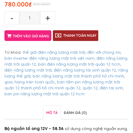
780.000
₫
800.000
₫
-
+
THANH TOÁN NGAY
THÊM VÀO GIỎ HÀNG
Từ khóa:
thế giới điện năng lượng mặt trời
,
đến với chúng tôi
,
bán inverter điện năng lượng mặt trời việt nam
,
điện năng lượng
mặt trời quận 12
,
bán điện năng lượng mặt trời quận 12 hcm
,
điện năng lượng mặt trời
,
điện năng lượng tái sinh quận 12
,
năng
lượng thế giới
,
bán năng lượng mặt trời thành phố hồ chí minh
,
giao hàng trên toàn quốc
,
bán tấm pin năng lượng mặt trời
quận 12 thành phố hồ chí minh quận 12
,
quận 12
,
điện tái sinh
,
bán pin năng lượng mặt trời quận 12 hcm
MÔ TẢ
ĐÁNH GIÁ (0)
Bộ nguồn tổ ong 12V
– 58.3A
sử dụng công nghệ nguồn xung,