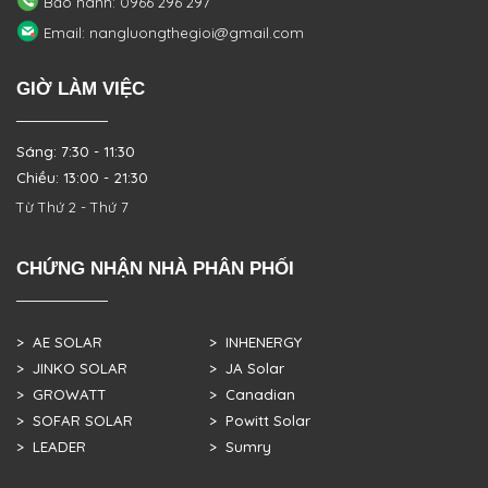
Bảo hành: 0966 296 297
Email: nangluongthegioi@gmail.com
GIỜ LÀM VIỆC
Sáng: 7:30 - 11:30
Chiều: 13:00 - 21:30
Từ Thứ 2 - Thứ 7
CHỨNG NHẬN NHÀ PHÂN PHỐI
> AE SOLAR
> INHENERGY
> JINKO SOLAR
> JA Solar
> GROWATT
> Canadian
> SOFAR SOLAR
> Powitt Solar
> LEADER
> Sumry