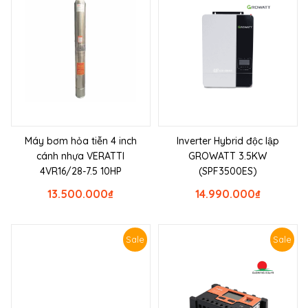
Máy bơm hỏa tiễn 4 inch
Inverter Hybrid độc lập
cánh nhựa VERATTI
GROWATT 3.5KW
4VR16/28-7.5 10HP
(SPF3500ES)
13.500.000
₫
14.990.000
₫
Sale
Sale