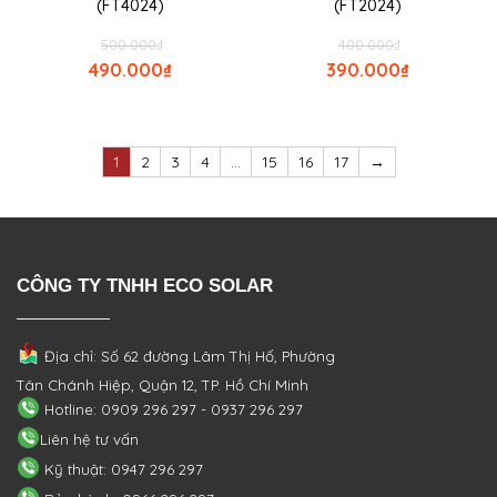
(FT4024)
(FT2024)
500.000
₫
400.000
₫
490.000
₫
390.000
₫
1
2
3
4
…
15
16
17
→
CÔNG TY TNHH ECO SOLAR
Địa chỉ: Số 62 đường Lâm Thị Hố, Phường
Tân Chánh Hiệp, Quận 12, TP. Hồ Chí Minh
Hotline: 0909 296 297 - 0937 296 297
Liên hệ tư vấn
Kỹ thuật: 0947 296 297