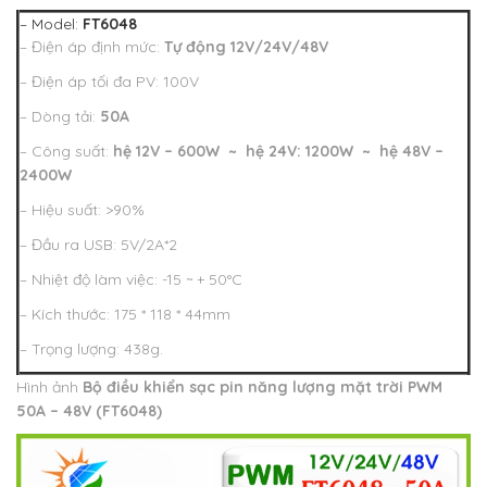
– Model:
FT6048
– Điện áp định mức:
Tự động 12V/24V/48V
– Điện áp tối đa PV: 100V
– Dòng tải:
50A
– Công suất:
hệ 12V – 600W ~ hệ 24V: 1200W ~ hệ 48V –
2400W
– Hiệu suất: >90%
– Đầu ra USB: 5V/2A*2
– Nhiệt độ làm việc: -15 ~ + 50°C
– Kích thước: 175 * 118 * 44mm
– Trọng lượng: 438g.
Hình ảnh
Bộ điều khiển sạc pin năng lượng mặt trời PWM
50A – 48V (FT6048)