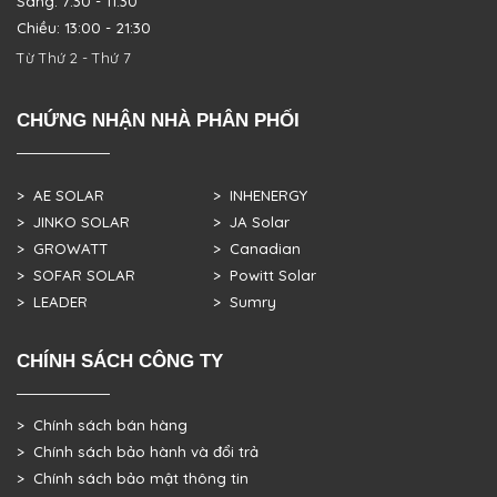
Sáng: 7:30 - 11:30
Chiều: 13:00 - 21:30
Từ Thứ 2 - Thứ 7
CHỨNG NHẬN NHÀ PHÂN PHỐI
> AE SOLAR
> INHENERGY
> JINKO SOLAR
> JA Solar
> GROWATT
> Canadian
> SOFAR SOLAR
> Powitt Solar
> LEADER
> Sumry
CHÍNH SÁCH CÔNG TY
> Chính sách bán hàng
> Chính sách bảo hành và đổi trả
> Chính sách bảo mật thông tin