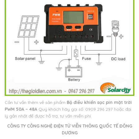
Cần tư vấn thêm về sản phẩm
Bộ điều khiển sạc pin mặt trời
PWM 50A – 48A
Quý khách hãy gọi số: 0909 296 297 hoặc đại
lý gần nhất để được hỗ trợ, tư vấn miễn phí.
CÔNG TY CÔNG NGHỆ ĐIỆN TỬ VIỄN THÔNG QUỐC TẾ ĐÔNG
DƯƠNG