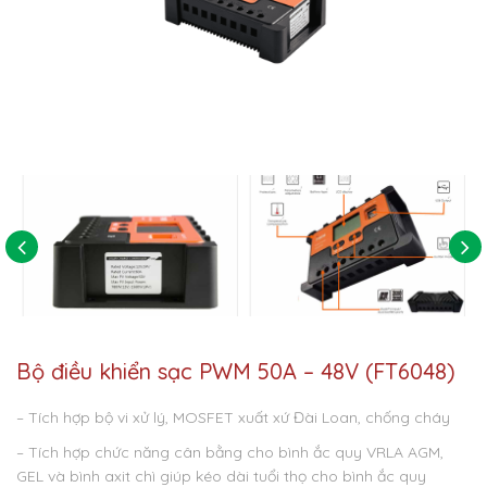
Bộ điều khiển sạc PWM 50A – 48V (FT6048)
– Tích hợp bộ vi xử lý, MOSFET xuất xứ Đài Loan, chống cháy
– Tích hợp chức năng cân bằng cho bình ắc quy VRLA AGM,
GEL và bình axit chì giúp kéo dài tuổi thọ cho bình ắc quy