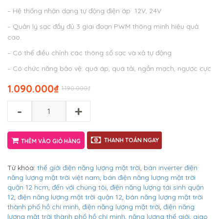
– Hệ thống nhận dạng tự động điện áp 12V, 24V
– Quản lý sạc đầy đủ 3 giai đoạn PWM thông minh hiệu quả
cao.
– Có thể điều chỉnh các thông số sạc và xả tự động
– Có chức năng bảo vệ: quá áp, quá tải, ngắn mạch, ngược cực
1.090.000
₫
1.190.000
₫
-
+
THANH TOÁN NGAY
THÊM VÀO GIỎ HÀNG
Từ khóa:
thế giới điện năng lượng mặt trời
,
bán inverter điện
năng lượng mặt trời việt nam
,
bán điện năng lượng mặt trời
quận 12 hcm
,
đến với chúng tôi
,
điện năng lượng tái sinh quận
12
,
điện năng lượng mặt trời quận 12
,
bán năng lượng mặt trời
thành phố hồ chí minh
,
điện năng lượng mặt trời
,
điện năng
lượng mặt trời thành phố hồ chí minh
,
năng lượng thế giới
,
giao