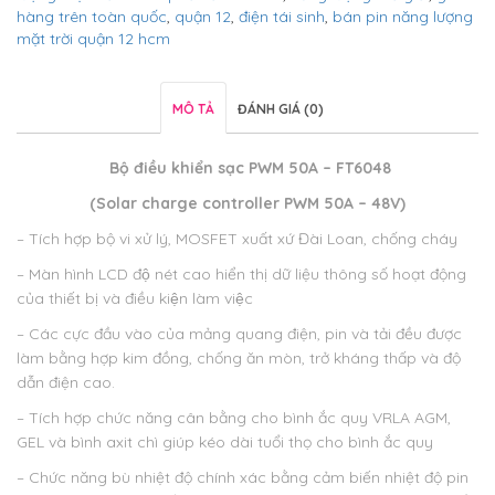
hàng trên toàn quốc
,
quận 12
,
điện tái sinh
,
bán pin năng lượng
mặt trời quận 12 hcm
MÔ TẢ
ĐÁNH GIÁ (0)
Bộ điều khiển sạc PWM 50A – FT6048
(Solar charge controller PWM 50A – 48V)
– Tích hợp bộ vi xử lý, MOSFET xuất xứ Đài Loan, chống cháy
– Màn hình LCD độ nét cao hiển thị dữ liệu thông số hoạt động
của thiết bị và điều kiện làm việc
– Các cực đầu vào của mảng quang điện, pin và tải đều được
làm bằng hợp kim đồng, chống ăn mòn, trở kháng thấp và độ
dẫn điện cao.
– Tích hợp chức năng cân bằng cho bình ắc quy VRLA AGM,
GEL và bình axit chì giúp kéo dài tuổi thọ cho bình ắc quy
– Chức năng bù nhiệt độ chính xác bằng cảm biến nhiệt độ pin