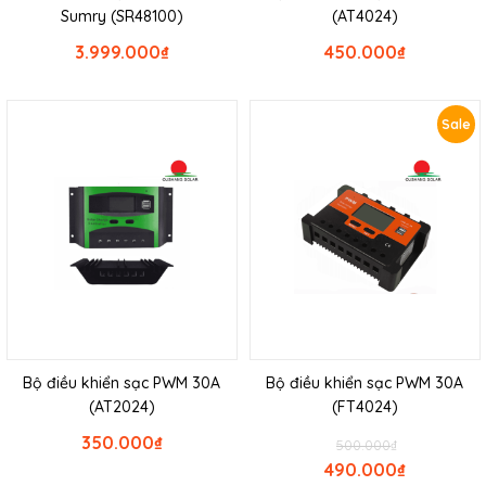
Sumry (SR48100)
(AT4024)
3.999.000
₫
450.000
₫
Sale
Bộ điều khiển sạc PWM 30A
Bộ điều khiển sạc PWM 30A
(AT2024)
(FT4024)
350.000
₫
500.000
₫
490.000
₫