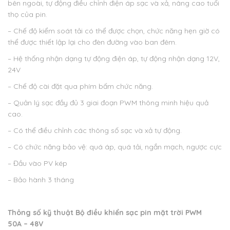
bên ngoài, tự động điều chỉnh điện áp sạc và xả, nâng cao tuổi
thọ của pin.
– Chế độ kiểm soát tải có thể được chọn, chức năng hẹn giờ có
thể được thiết lập lại cho đèn đường vào ban đêm.
– Hệ thống nhận dạng tự động điện áp, tự động nhận dạng 12V,
24V
– Chế độ cài đặt qua phím bấm chức năng.
– Quản lý sạc đầy đủ 3 giai đoạn PWM thông minh hiệu quả
cao.
– Có thể điều chỉnh các thông số sạc và xả tự động.
– Có chức năng bảo vệ: quá áp, quá tải, ngắn mạch, ngược cực
– Đầu vào PV kép
– Bảo hành 3 tháng
Thông số kỹ thuật
Bộ điều khiển sạc pin mặt trời PWM
50A – 48V