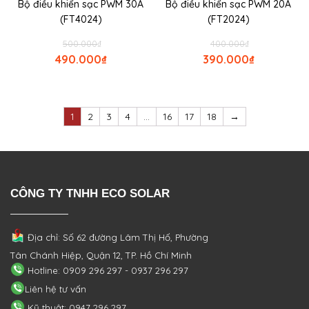
Bộ điều khiển sạc PWM 30A
Bộ điều khiển sạc PWM 20A
(FT4024)
(FT2024)
500.000
₫
400.000
₫
490.000
₫
390.000
₫
1
2
3
4
…
16
17
18
→
CÔNG TY TNHH ECO SOLAR
Địa chỉ: Số 62 đường Lâm Thị Hố, Phường
Tân Chánh Hiệp, Quận 12, TP. Hồ Chí Minh
Hotline: 0909 296 297 - 0937 296 297
Liên hệ tư vấn
Kỹ thuật: 0947 296 297