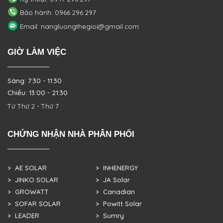
Bảo hành: 0966 296 297
Email: nangluongthegioi@gmail.com
GIỜ LÀM VIỆC
Sáng: 7:30 - 11:30
Chiều: 13:00 - 21:30
Từ Thứ 2 - Thứ 7
CHỨNG NHẬN NHÀ PHÂN PHỐI
> AE SOLAR
> INHENERGY
> JINKO SOLAR
> JA Solar
> GROWATT
> Canadian
> SOFAR SOLAR
> Powitt Solar
> LEADER
> Sumry