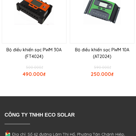
Bộ điều khiển sạc PWM 30A
Bộ điều khiển sạc PWM 10A
(FT4024)
(AT2024)
500.000
₫
590.000
₫
490.000
₫
250.000
₫
CÔNG TY TNHH ECO SOLAR
Địa chỉ: Số 62 đường Lâm Thị Hố, Phường
Tân Chánh Hiệp,