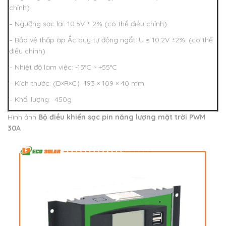
chỉnh)
– Ngưỡng sạc lại: 10.5V ± 2% (có thể điều chỉnh)
– Bảo vệ thấp áp Ắc quy tự động ngắt: U ≤ 10.2V ±2%. (có thể
điều chỉnh)
– Nhiệt độ làm việc: -15°C ~ +55°C
– Kích thước: (D×R×C）193 × 109 × 40 mm
– Khối lượng: 450g
Hình ảnh
Bộ điều khiển sạc pin năng lượng mặt trời PWM
30A