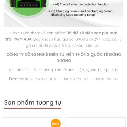
Cần tư vấn thêm về sản phẩm
Bộ điều khiển sạc pin mặt
trời PWM 40A
Quý khách hãy gọi số: 0909 296 297 hoặc đại lý
gần nhất để được hỗ trợ, tư vấn miễn phí.
CÔNG TY CÔNG NGHỆ ĐIỆN TỬ VIỄN THÔNG QUỐC TẾ ĐÔNG
DƯƠNG
62 Lâm Thị Hố, Phường Tân Chánh Hiệp, Quận 12, Tp.HCM
Điện thoại: 08.35 976 003 – 0986 57 58 57 – 0906 136 137
Sản phẩm tương tự
Sale