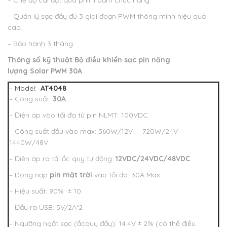
– Chế độ cài đặt qua phím bấm chức năng.
– Quản lý sạc đầy đủ 3 giai đoạn PWM thông minh hiệu quả
cao.
– Bảo hành 3 tháng
Thông số kỹ thuật
Bộ điều khiển sạc pin năng
lượng Solar PWM 30A
– Model:
AT4048
– Công suất:
30A
– Điện áp vào tối đa từ pin NLMT: 100VDC
– Công suất đầu vào max: 360W/12V – 720W/24V –
1440W/48V
– Điện áp ra tải ắc quy tự động:
12VDC/24VDC/48VDC
– Dòng nạp
pin mặt trời
vào tối đa: 30A Max.
– Hiệu suất: 90% ± 10
– Đầu ra USB: 5V/2A*2
– Ngưỡng ngắt sạc (ắcquy đầy): 14.4V ± 2% (có thể điều