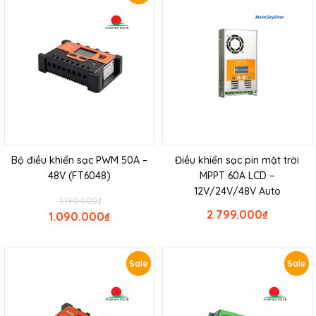
Bộ điều khiển sạc PWM 50A –
Điều khiển sạc pin mặt trời
48V (FT6048)
MPPT 60A LCD –
12V/24V/48V Auto
1.190.000
₫
2.799.000
₫
1.090.000
₫
Sale
Sale