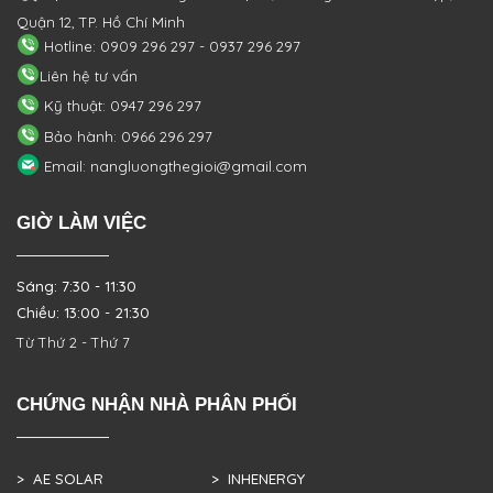
Quận 12, TP. Hồ Chí Minh
Hotline: 0909 296 297 - 0937 296 297
Liên hệ tư vấn
Kỹ thuật: 0947 296 297
Bảo hành: 0966 296 297
Email: nangluongthegioi@gmail.com
GIỜ LÀM VIỆC
Sáng: 7:30 - 11:30
Chiều: 13:00 - 21:30
Từ Thứ 2 - Thứ 7
CHỨNG NHẬN NHÀ PHÂN PHỐI
> AE SOLAR
> INHENERGY