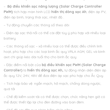
–
Bộ điều khiển sạc năng lượng (Solar Charge Controller
PWM)
tích hợp màn hình LCD
hiển thị dòng sạc Ah
, điện áp PV,
điện áp bình, trạng thái sạc, nhiệt độ…
– Tự động chuyển các thông số theo dõi
– Điện áp sạc thả nổi có thể cài đặt tùy ý phù hợp với nhiều loại
battery
– Các thông số sạc – xả nhiều loại có thể được điều chỉnh linh
hoạt, phù hợp cho các loại bình ắc quy VRLA AGM, GEL và bình
axit chì giúp kéo dài tuổi thọ cho bình ắc quy.
– Đặc điểm nổi bật của
bộ điều khiển sạc PWM
(Solar Charge
Controller)
là
hiển thị dòng sạc Ah,
tự động nhận diện điện áp
ắc quy 12V, 24V, 48V để đưa điện áp sạc phù hợp cho Ắc Quy.
– Tích hợp bảo vệ: ngắn mạch, hở mạch, chống dòng ngược,
quá tải
– Chế độ kiểm soát tải có thể được chọn, chức năng hẹn giờ có
thể được thiết lập lại cho đèn đường vào ban đêm.