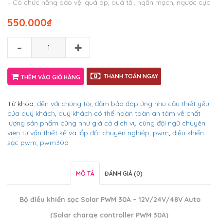
– Có chức năng bảo vệ: quá áp, quá tải, ngắn mạch, ngược cực
550.000
₫
-
+
THANH TOÁN NGAY
THÊM VÀO GIỎ HÀNG
Từ khóa:
đến với chúng tôi
,
đảm bảo đáp ứng nhu cầu thiết yếu
của quý khách
,
quý khách có thể hoàn toàn an tâm về chất
lượng sản phẩm cũng như giá cả dịch vụ cùng đội ngũ chuyên
viên tư vấn thiết kế và lắp đặt chuyên nghiệp
,
pwm
,
điều khiển
sạc pwm
,
pwm30a
MÔ TẢ
ĐÁNH GIÁ (0)
Bộ điều khiển sạc Solar PWM 30A – 12V/24V/48V Auto
(Solar charge controller PWM 30A)