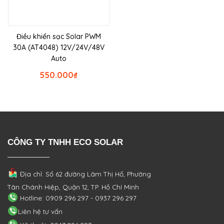
Điều khiển sạc Solar PWM
30A (AT4048) 12V/24V/48V
Auto
550.000
₫
CÔNG TY TNHH ECO SOLAR
Địa chỉ: Số 62 đường Lâm Thị Hố, Phường
Tân Chánh Hiệp, Quận 12, TP. Hồ Chí Minh
Hotline: 0909 296 297 - 0937 296 297
Liên hệ tư vấn