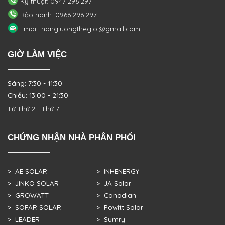
Kỹ thuật: 0947 296 297
Bảo hành: 0966 296 297
Email: nangluongthegioi@gmail.com
GIỜ LÀM VIỆC
Sáng: 7:30 - 11:30
Chiều: 13:00 - 21:30
Từ Thứ 2 - Thứ 7
CHỨNG NHẬN NHÀ PHÂN PHỐI
> AE SOLAR
> INHENERGY
> JINKO SOLAR
> JA Solar
> GROWATT
> Canadian
> SOFAR SOLAR
> Powitt Solar
> LEADER
> Sumry