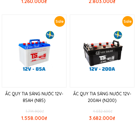
1.260.000
₫
2.803.000
₫
Sale
Sale
ẮC QUY TIA SÁNG NƯỚC 12V-
ẮC QUY TIA SÁNG NƯỚC 12V-
85AH (N85)
200AH (N200)
1.714.900
₫
4.032.600
₫
1.558.000
₫
3.682.000
₫