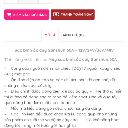
THANH TOÁN NGAY
THÊM VÀO GIỎ HÀNG
MÔ TẢ
ĐÁNH GIÁ (0)
Sạc bình ắc quy Sanshun 60A – 12V/24V/36V/48V
Tính năng vượt trội của
Máy sạc bình ắc quy Sanshun 60A
– Cung cấp nguồn điện một chiều (DC) từ nguồn xoay chiều
(AC) một pha.
– Ổn định điện áp cao và các chỉ tiêu như: độ gợn nhỏ, độ
chống nhiễu cao, cách ly, …
– Điều chỉnh được dòng điện khi sạc ắc quy
– Hệ thống hiển
thị cường độ dòng sạc rõ ràng dễ kiểm soát. Bảo vệ quá tải,
quá dòng bảo đảm tuổi thọ cho accu
– Mẫu mã kiểu dáng gọn đẹp, chức năng đa dạng.
– Các linh kiện đều được chọn lựa kỹ càng giúp cho những
sản phẩm có tuổi thọ và độ tin cậy cao.
– Có khả năng hoạt
động tốt trong môi trường khắc nghiệt.