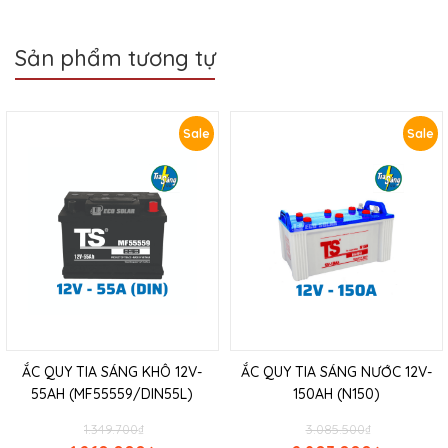
Sản phẩm tương tự
Sale
Sale
ẮC QUY TIA SÁNG KHÔ 12V-
ẮC QUY TIA SÁNG NƯỚC 12V-
55AH (MF55559/DIN55L)
150AH (N150)
1.349.700
₫
3.085.500
₫