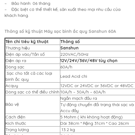
– Bảo hành: 06 tháng
– Đặc biệt có thể thiết kế, sản xuất theo mọi nhu cầu của
khách hàng.
Thông số kỹ thuật
Máy sạc bình ắc quy Sanshun 60A
Tên chỉ tiêu kỹ thuật
Thông số
Thương hiệu
Sanshun
Điện áp vào/Tần số
220VAC/50Hz
Điện áp ra
12V/24V/36V/48V tùy chọn
Dòng sạc
60A/h
Sạc cho tất cả các loại
Lead Acid chì
bình ắc quy
Acquy
12VDC or 24VDC or 36VDC or 48VDC
Dòng sạc có thể điều chỉnh
10A/h – 30A/h – 60A/h
Ngắn mạch đầu ra
Bảo vệ
Tự động chuyển đổi trạng thái sạc và
Accu đầy
Cách điện
5 Mohm ( khi không hoạt động)
Kích thước
Dài 38cm * Rộng 31cm * Cao 26cm
Trọng lượng
13.2 kg