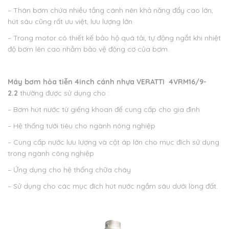
– Thân bơm chứa nhiều tầng cánh nên khả năng đẩy cao lớn,
hút sâu cũng rất ưu việt, lưu lượng lớn
– Trong motor có thiết kế bảo hộ quá tải, tự động ngắt khi nhiệt
độ bơm lên cao nhằm bảo vệ động cơ của bơm.
Máy bơm hỏa tiễn 4inch cánh nhựa VERATTI 4VRM16/9-
2.2
thường được sử dụng cho :
– Bơm hút nước từ giếng khoan để cung cấp cho gia đình
– Hệ thống tưới tiêu cho ngành nông nghiệp
– Cung cấp nước lưu lượng và cột áp lớn cho mục đích sử dụng
trong ngành công nghiệp
– Ứng dụng cho hệ thống chữa cháy
– Sử dụng cho các mục đích hút nước ngầm sâu dưới lòng đất.