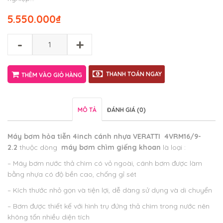
5.550.000
₫
-
+
THANH TOÁN NGAY
THÊM VÀO GIỎ HÀNG
MÔ TẢ
ĐÁNH GIÁ (0)
Máy bơm hỏa tiễn 4inch cánh nhựa VERATTI 4VRM16/9-
2.2
thuộc dòng
máy bơm chìm giếng khoan
là loại :
– Máy bơm nước thả chìm có vỏ ngoài, cánh bơm được làm
bằng nhựa có độ bền cao, chống gỉ sét
– Kích thước nhỏ gọn và tiện lợi, dễ dàng sử dụng và di chuyển
– Bơm được thiết kế với hình trụ đứng thả chìm trong nước nên
không tốn nhiều diện tích