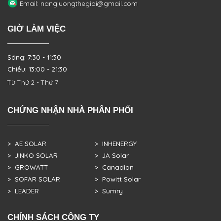
Email: nangluongthegioi@gmail.com
GIỜ LÀM VIỆC
Sáng: 7:30 - 11:30
Chiều: 13:00 - 21:30
Từ Thứ 2 - Thứ 7
CHỨNG NHẬN NHÀ PHÂN PHỐI
> AE SOLAR
> INHENERGY
> JINKO SOLAR
> JA Solar
> GROWATT
> Canadian
> SOFAR SOLAR
> Powitt Solar
> LEADER
> Sumry
CHÍNH SÁCH CÔNG TY