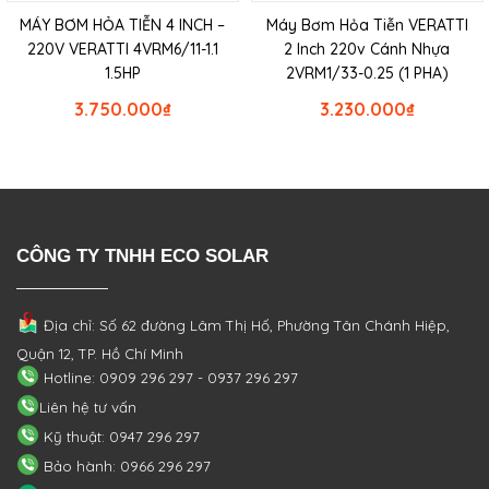
MÁY BƠM HỎA TIỄN 4 INCH –
Máy Bơm Hỏa Tiễn VERATTI
220V VERATTI 4VRM6/11-1.1
2 Inch 220v Cánh Nhựa
1.5HP
2VRM1/33-0.25 (1 PHA)
3.750.000
₫
3.230.000
₫
CÔNG TY TNHH ECO SOLAR
Địa chỉ: Số 62 đường Lâm Thị Hố, Phường
Tân Chánh Hiệp,
Quận 12, TP. Hồ Chí Minh
Hotline: 0909 296 297 - 0937 296 297
Liên hệ tư vấn
Kỹ thuật: 0947 296 297
Bảo hành: 0966 296 297