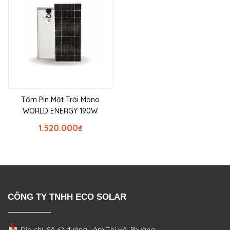
Tấm Pin Mặt Trời Mono
WORLD ENERGY 190W
1.520.000
₫
CÔNG TY TNHH ECO SOLAR
Địa chỉ: Số 62 đường Lâm Thị Hố, Phường