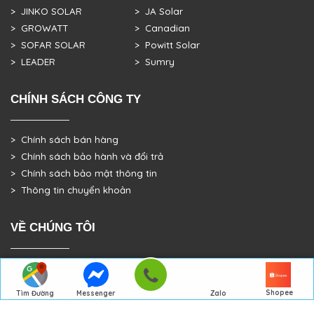
> JINKO SOLAR
> JA Solar
> GROWATT
> Canadian
> SOFAR SOLAR
> Powitt Solar
> LEADER
> Sumry
CHÍNH SÁCH CÔNG TY
> Chính sách bán hàng
> Chính sách bảo hành và đổi trả
> Chính sách bảo mật thông tin
> Thông tin chuyển khoản
VỀ CHÚNG TÔI
> GIỚI THIỆU
> TRANG CHỦ
Shopee
Tìm Đường
Messenger
Zalo
> DỰ ÁN THỰC TẾ
Đến Công Ty
Gọi điện