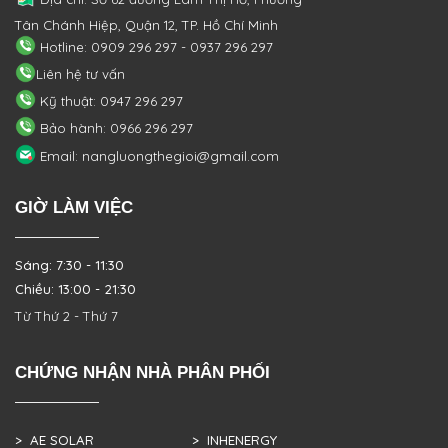
Tân Chánh Hiệp, Quận 12, TP. Hồ Chí Minh
Hotline: 0909 296 297 - 0937 296 297
Liên hệ tư vấn
Kỹ thuật: 0947 296 297
Bảo hành: 0966 296 297
Email: nangluongthegioi@gmail.com
GIỜ LÀM VIỆC
Sáng: 7:30 - 11:30
Chiều: 13:00 - 21:30
Từ Thứ 2 - Thứ 7
CHỨNG NHẬN NHÀ PHÂN PHỐI
> AE SOLAR
> INHENERGY