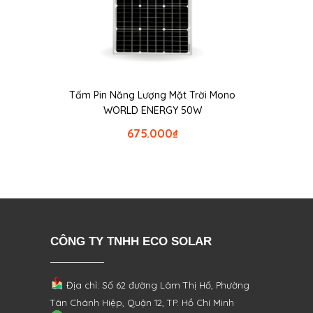
Tấm Pin Năng Lượng Mặt Trời Mono
WORLD ENERGY 50W
675.000
₫
CÔNG TY TNHH ECO SOLAR
Địa chỉ: Số 62 đường Lâm Thị Hố, Phường
Tân Chánh Hiệp, Quận 12, TP. Hồ Chí Minh