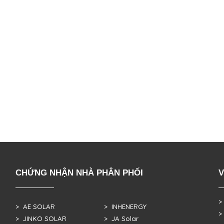
CHỨNG NHẬN NHÀ PHÂN PHỐI
V
>
> AE SOLAR
> INHENERGY
>
> JINKO SOLAR
> JA Solar