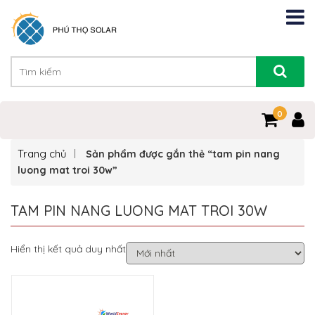
0
Trang chủ
Sản phẩm được gắn thẻ “tam pin nang
luong mat troi 30w”
TAM PIN NANG LUONG MAT TROI 30W
Hiển thị kết quả duy nhất