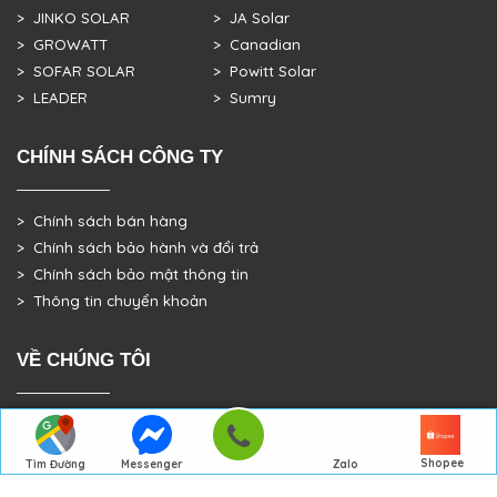
> JINKO SOLAR
> JA Solar
> GROWATT
> Canadian
> SOFAR SOLAR
> Powitt Solar
> LEADER
> Sumry
CHÍNH SÁCH CÔNG TY
> Chính sách bán hàng
> Chính sách bảo hành và đổi trả
> Chính sách bảo mật thông tin
> Thông tin chuyển khoản
VỀ CHÚNG TÔI
> GIỚI THIỆU
> TRANG CHỦ
Shopee
Tìm Đường
Messenger
Zalo
> DỰ ÁN THỰC TẾ
Đến Công Ty
Gọi điện