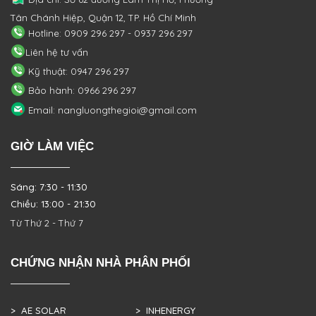
Tân Chánh Hiệp, Quận 12, TP. Hồ Chí Minh
Hotline: 0909 296 297 - 0937 296 297
Liên hệ tư vấn
Kỹ thuật: 0947 296 297
Bảo hành: 0966 296 297
Email: nangluongthegioi@gmail.com
GIỜ LÀM VIỆC
Sáng: 7:30 - 11:30
Chiều: 13:00 - 21:30
Từ Thứ 2 - Thứ 7
CHỨNG NHẬN NHÀ PHÂN PHỐI
> AE SOLAR
> INHENERGY