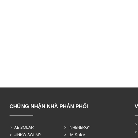
CHỨNG NHẬN NHÀ PHÂN PHỐI
V
>
> AE SOLAR
> INHENERGY
>
> JINKO SOLAR
> JA Solar