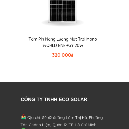
Tấm Pin Năng Lượng Mặt Trời Mono
WORLD ENERGY 20W
320.000
₫
CÔNG TY TNHH ECO SOLAR
Địa chỉ: Số 62 đường Lâm Thị Hố, Phường
Tân Chánh Hiệp, Quận 12, TP. Hồ Chí Minh