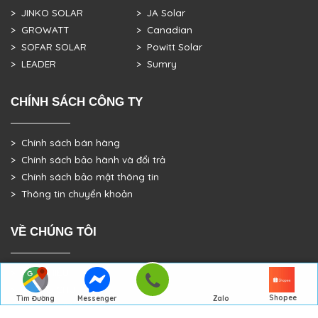
> JINKO SOLAR
> JA Solar
> GROWATT
> Canadian
> SOFAR SOLAR
> Powitt Solar
> LEADER
> Sumry
CHÍNH SÁCH CÔNG TY
> Chính sách bán hàng
> Chính sách bảo hành và đổi trả
> Chính sách bảo mật thông tin
> Thông tin chuyển khoản
VỀ CHÚNG TÔI
> GIỚI THIỆU
> TRANG CHỦ
Shopee
Tìm Đường
Messenger
Zalo
> DỰ ÁN THỰC TẾ
Đến Công Ty
Gọi điện