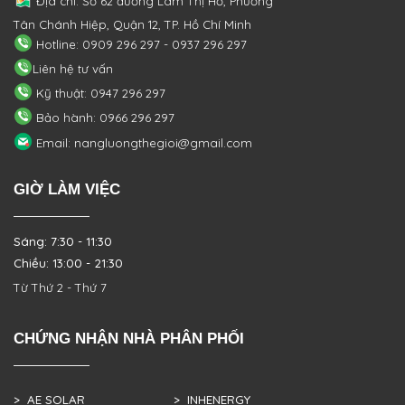
Địa chỉ: Số 62 đường Lâm Thị Hố, Phường
Tân Chánh Hiệp, Quận 12, TP. Hồ Chí Minh
Hotline: 0909 296 297 - 0937 296 297
Liên hệ tư vấn
Kỹ thuật: 0947 296 297
Bảo hành: 0966 296 297
Email: nangluongthegioi@gmail.com
GIỜ LÀM VIỆC
Sáng: 7:30 - 11:30
Chiều: 13:00 - 21:30
Từ Thứ 2 - Thứ 7
CHỨNG NHẬN NHÀ PHÂN PHỐI
> AE SOLAR
> INHENERGY