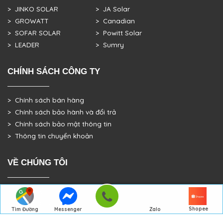
> JINKO SOLAR
> JA Solar
> GROWATT
> Canadian
> SOFAR SOLAR
> Powitt Solar
> LEADER
> Sumry
CHÍNH SÁCH CÔNG TY
> Chính sách bán hàng
> Chính sách bảo hành và đổi trả
> Chính sách bảo mật thông tin
> Thông tin chuyển khoản
VỀ CHÚNG TÔI
> GIỚI THIỆU
> TRANG CHỦ
Shopee
Tìm Đường
Messenger
Zalo
> DỰ ÁN THỰC TẾ
Đến Công Ty
Gọi điện