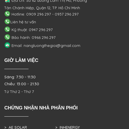
Địa chỉ: Số 62 đường Lâm Thị Hố, Phường
Tân Chánh Hiệp, Quận 12, TP. Hồ Chí Minh
Hotline: 0909 296 297 - 0937 296 297
Liên hệ tư vấn
Kỹ thuật: 0947 296 297
Bảo hành: 0966 296 297
Email: nangluongthegioi@gmail.com
GIỜ LÀM VIỆC
Sáng: 7:30 - 11:30
Chiều: 13:00 - 21:30
Từ Thứ 2 - Thứ 7
CHỨNG NHẬN NHÀ PHÂN PHỐI
> AE SOLAR
> INHENERGY