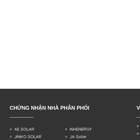
CHỨNG NHẬN NHÀ PHÂN PHỐI
V
>
> AE SOLAR
> INHENERGY
>
> JINKO SOLAR
> JA Solar