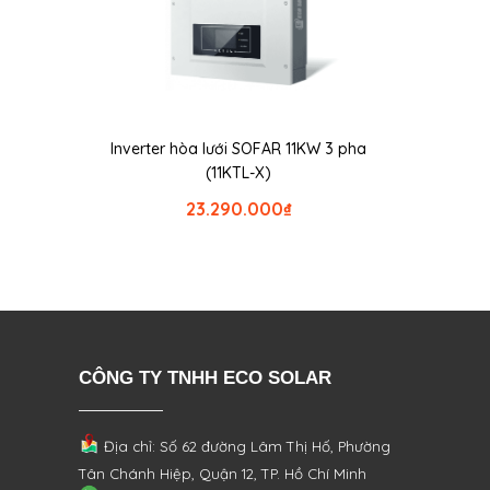
Inverter hòa lưới SOFAR 11KW 3 pha
(11KTL-X)
23.290.000
₫
CÔNG TY TNHH ECO SOLAR
Địa chỉ: Số 62 đường Lâm Thị Hố, Phường
Tân Chánh Hiệp, Quận 12, TP. Hồ Chí Minh