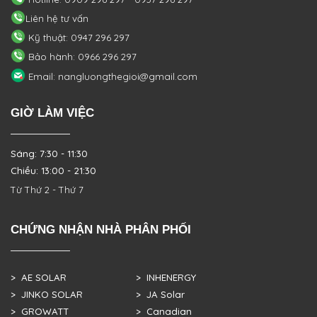
Liên hệ tư vấn
Kỹ thuật: 0947 296 297
Bảo hành: 0966 296 297
Email: nangluongthegioi@gmail.com
GIỜ LÀM VIỆC
Sáng: 7:30 - 11:30
Chiều: 13:00 - 21:30
Từ Thứ 2 - Thứ 7
CHỨNG NHẬN NHÀ PHÂN PHỐI
> AE SOLAR
> INHENERGY
> JINKO SOLAR
> JA Solar
> GROWATT
> Canadian