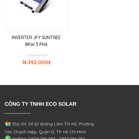
INVERTER JFY SUNTREE
8KW 3 PHA
17.990.000
₫
14.392.000
₫
CÔNG TY TNHH ECO SOLAR
Địa chỉ: Số 62 đường Lâm Thị Hố, Phường
Tân Chánh Hiệp, Quận 12, TP. Hồ Chí Minh
Hotline: 0909 296 297 - 0937 296 297