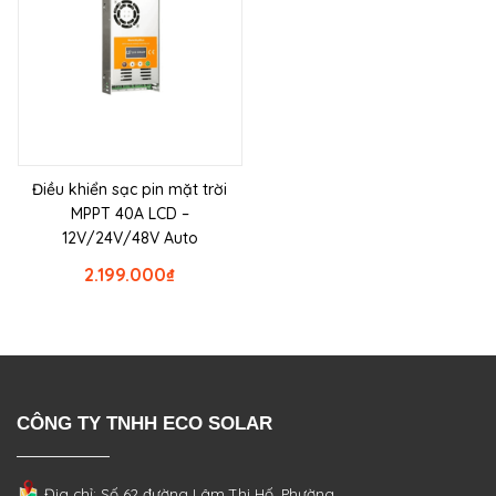
Điều khiển sạc pin mặt trời
MPPT 40A LCD –
12V/24V/48V Auto
2.199.000
₫
CÔNG TY TNHH ECO SOLAR
Địa chỉ: Số 62 đường Lâm Thị Hố, Phường