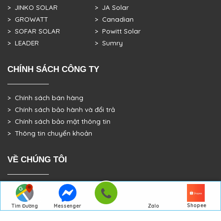
> JINKO SOLAR
> JA Solar
> GROWATT
> Canadian
> SOFAR SOLAR
> Powitt Solar
> LEADER
> Sumry
CHÍNH SÁCH CÔNG TY
> Chính sách bán hàng
> Chính sách bảo hành và đổi trả
> Chính sách bảo mật thông tin
> Thông tin chuyển khoản
VỀ CHÚNG TÔI
> GIỚI THIỆU
> TRANG CHỦ
Shopee
Tìm Đường
Messenger
Zalo
> DỰ ÁN THỰC TẾ
Đến Công Ty
Gọi điện