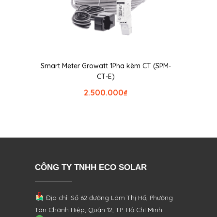
Smart Meter Growatt 1Pha kèm CT (SPM-
CT-E)
2.500.000
₫
CÔNG TY TNHH ECO SOLAR
Địa chỉ: Số 62 đường Lâm Thị Hố, Phường
Tân Chánh Hiệp, Quận 12, TP. Hồ Chí Minh