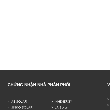
CHỨNG NHẬN NHÀ PHÂN PHỐI
V
>
> AE SOLAR
> INHENERGY
>
> JINKO SOLAR
> JA Solar