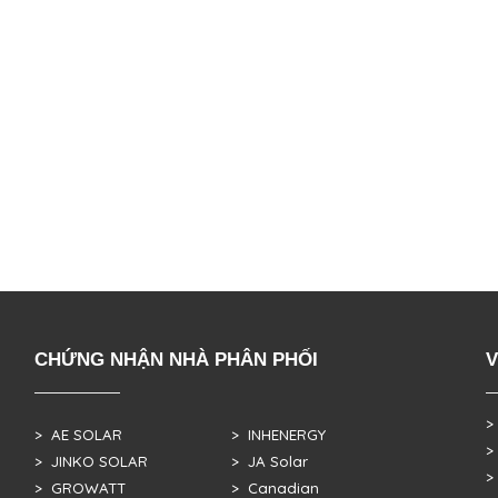
CHỨNG NHẬN NHÀ PHÂN PHỐI
V
>
> AE SOLAR
> INHENERGY
>
> JINKO SOLAR
> JA Solar
>
> GROWATT
> Canadian