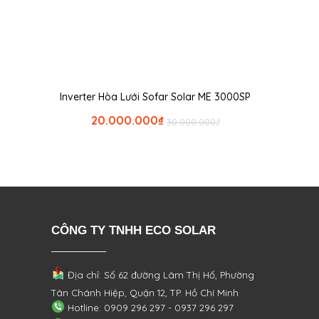
Inverter Hòa Lưới Sofar Solar ME 3000SP
20.000.000
₫
30.000.000
₫
CÔNG TY TNHH ECO SOLAR
Địa chỉ: Số 62 đường Lâm Thị Hố, Phường
Tân Chánh Hiệp, Quận 12, TP. Hồ Chí Minh
Hotline: 0909 296 297 - 0937 296 297