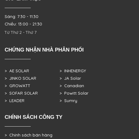
Sáng: 7:30 - 11:30
Chiều: 13:00 - 21:30
Từ Thứ 2 - Thứ 7
CHỨNG NHẬN NHÀ PHÂN PHỐI
> AE SOLAR
> INHENERGY
> JINKO SOLAR
> JA Solar
> GROWATT
> Canadian
> SOFAR SOLAR
> Powitt Solar
> LEADER
> Sumry
CHÍNH SÁCH CÔNG TY
> Chính sách bán hàng