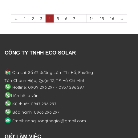
←
1
2
3
4
5
6
7
…
14
15
16
→
CÔNG TY TNHH ECO SOLAR
Địa chỉ: Số 62 đường Lâm Thị Hố, Phường
Tân Chánh Hiệp, Quận 12, TP. Hồ Chí Minh
Hotline: 0909 296 297 - 0937 296 297
Liên hệ tư vấn
Kỹ thuật: 0947 296 297
Bảo hành: 0966 296 297
Email: nangluongthegioi@gmail.com
GIỜ LÀM VIỆC