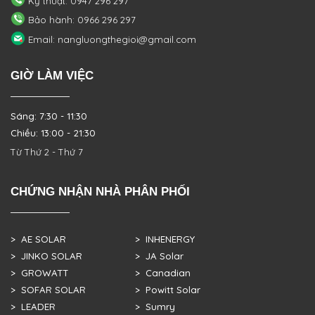
Kỹ thuật: 0947 296 297
Bảo hành: 0966 296 297
Email: nangluongthegioi@gmail.com
GIỜ LÀM VIỆC
Sáng: 7:30 - 11:30
Chiều: 13:00 - 21:30
Từ Thứ 2 - Thứ 7
CHỨNG NHẬN NHÀ PHÂN PHỐI
> AE SOLAR
> INHENERGY
> JINKO SOLAR
> JA Solar
> GROWATT
> Canadian
> SOFAR SOLAR
> Powitt Solar
> LEADER
> Sumry