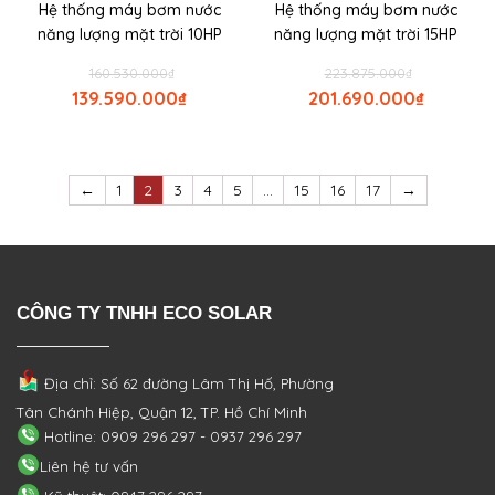
Hệ thống máy bơm nước
Hệ thống máy bơm nước
năng lượng mặt trời 10HP
năng lượng mặt trời 15HP
160.530.000
₫
223.875.000
₫
139.590.000
₫
201.690.000
₫
←
1
2
3
4
5
…
15
16
17
→
CÔNG TY TNHH ECO SOLAR
Địa chỉ: Số 62 đường Lâm Thị Hố, Phường
Tân Chánh Hiệp, Quận 12, TP. Hồ Chí Minh
Hotline: 0909 296 297 - 0937 296 297
Liên hệ tư vấn