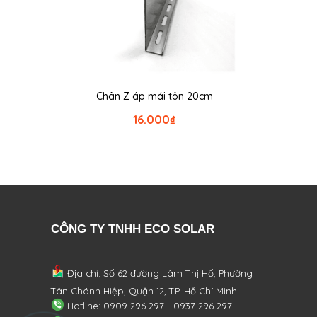
Chân Z áp mái tôn 20cm
16.000
₫
CÔNG TY TNHH ECO SOLAR
Địa chỉ: Số 62 đường Lâm Thị Hố, Phường
Tân Chánh Hiệp, Quận 12, TP. Hồ Chí Minh
Hotline: 0909 296 297 - 0937 296 297