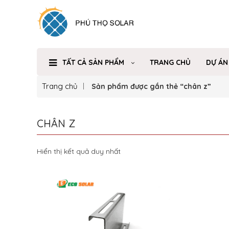
TẤT CẢ SẢN PHẨM
TRANG CHỦ
DỰ ÁN
Trang chủ
Sản phẩm được gắn thẻ “chân z”
CHÂN Z
Hiển thị kết quả duy nhất