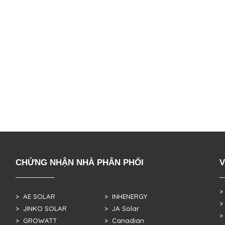
CHỨNG NHẬN NHÀ PHÂN PHỐI
V
>
> AE SOLAR
> INHENERGY
>
> JINKO SOLAR
> JA Solar
>
> GROWATT
> Canadian