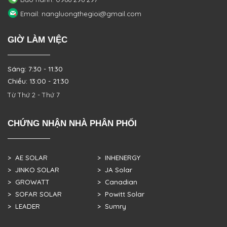
Email: nangluongthegioi@gmail.com
GIỜ LÀM VIỆC
Sáng: 7:30 - 11:30
Chiều: 13:00 - 21:30
Từ Thứ 2 - Thứ 7
CHỨNG NHẬN NHÀ PHÂN PHỐI
> AE SOLAR
> INHENERGY
> JINKO SOLAR
> JA Solar
> GROWATT
> Canadian
> SOFAR SOLAR
> Powitt Solar
> LEADER
> Sumry