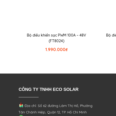
Bộ điều khiển sạc PWM 100A – 48V
Bộ đi
(FT8024)
1.990.000
₫
CÔNG TY TNHH ECO SOLAR
Địa chỉ: Số 62 đường Lâm Thị Hố, Phường
Tân Chánh Hiệp, Quận 12, TP. Hồ Chí Minh