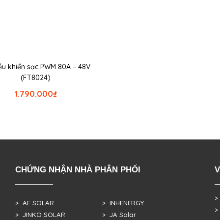
ều khiển sạc PWM 80A – 48V
(FT8024)
1.790.000
₫
CHỨNG NHẬN NHÀ PHÂN PHỐI
V
>
> AE SOLAR
> INHENERGY
>
> JINKO SOLAR
> JA Solar