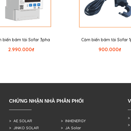
 biến bám tải Sofar 3pha
Cảm biến bám tải Sofar 
2.990.000
₫
900.000
₫
CHỨNG NHẬN NHÀ PHÂN PHỐI
V
>
> AE SOLAR
> INHENERGY
>
> JINKO SOLAR
> JA Solar