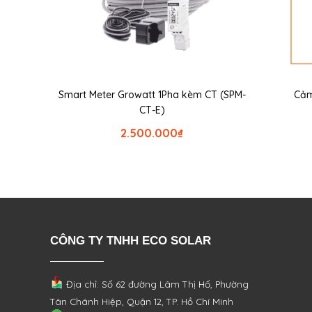
Smart Meter Growatt 1Pha kèm CT (SPM-
Cảm
CT-E)
2.500.000
₫
CÔNG TY TNHH ECO SOLAR
Địa chỉ: Số 62 đường Lâm Thị Hố, Phường
Tân Chánh Hiệp, Quận 12, TP. Hồ Chí Minh