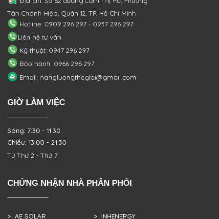
Địa chỉ: Số 62 đường Lâm Thị Hố, Phường
Tân Chánh Hiệp, Quận 12, TP. Hồ Chí Minh
Hotline: 0909 296 297 - 0937 296 297
Liên hệ tư vấn
Kỹ thuật: 0947 296 297
Bảo hành: 0966 296 297
Email: nangluongthegioi@gmail.com
GIỜ LÀM VIỆC
Sáng: 7:30 - 11:30
Chiều: 13:00 - 21:30
Từ Thứ 2 - Thứ 7
CHỨNG NHẬN NHÀ PHÂN PHỐI
> AE SOLAR
> INHENERGY