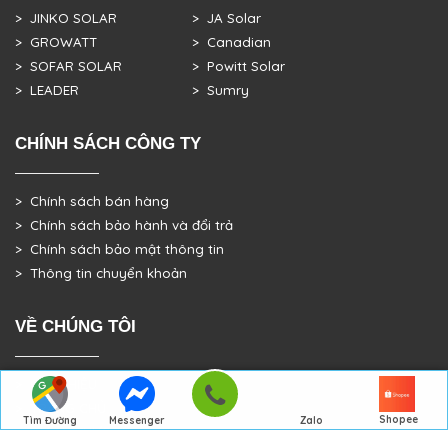
> JINKO SOLAR
> JA Solar
> GROWATT
> Canadian
> SOFAR SOLAR
> Powitt Solar
> LEADER
> Sumry
CHÍNH SÁCH CÔNG TY
> Chính sách bán hàng
> Chính sách bảo hành và đổi trả
> Chính sách bảo mật thông tin
> Thông tin chuyển khoản
VỀ CHÚNG TÔI
> GIỚI THIỆU
> TRANG CHỦ
Shopee
Tìm Đường
Messenger
Zalo
> DỰ ÁN THỰC TẾ
Đến Công Ty
Gọi điện