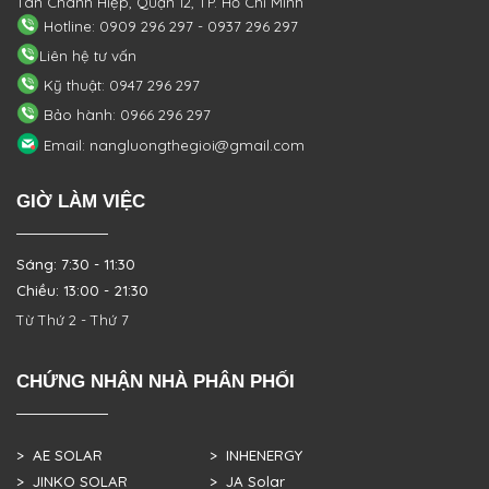
Tân Chánh Hiệp, Quận 12, TP. Hồ Chí Minh
Hotline: 0909 296 297 - 0937 296 297
Liên hệ tư vấn
Kỹ thuật: 0947 296 297
Bảo hành: 0966 296 297
Email: nangluongthegioi@gmail.com
GIỜ LÀM VIỆC
Sáng: 7:30 - 11:30
Chiều: 13:00 - 21:30
Từ Thứ 2 - Thứ 7
CHỨNG NHẬN NHÀ PHÂN PHỐI
> AE SOLAR
> INHENERGY
> JINKO SOLAR
> JA Solar