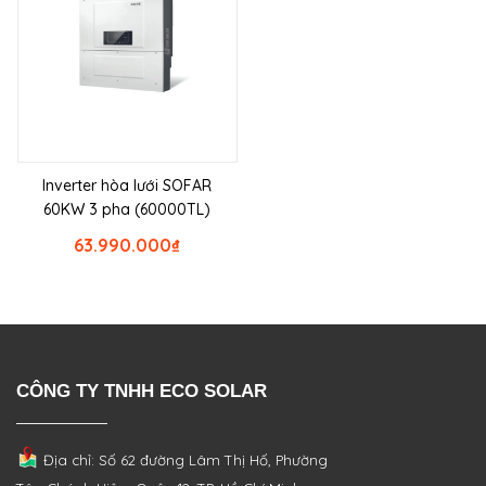
Inverter hòa lưới SOFAR
60KW 3 pha (60000TL)
63.990.000
₫
CÔNG TY TNHH ECO SOLAR
Địa chỉ: Số 62 đường Lâm Thị Hố, Phường