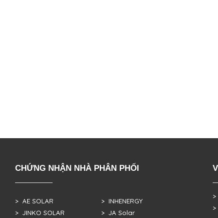
CHỨNG NHẬN NHÀ PHÂN PHỐI
V
>
> AE SOLAR
> INHENERGY
>
> JINKO SOLAR
> JA Solar