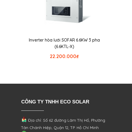
Inverter hòa lưới SOFAR 6.6KW 3 pha
(6.6KTL-X)
22.200.000
₫
CÔNG TY TNHH ECO SOLAR
Địa chỉ: Số 62 đường Lâm Thị Hố, Phường
Tân Chánh Hiệp, Quận 12, TP. Hồ Chí Minh