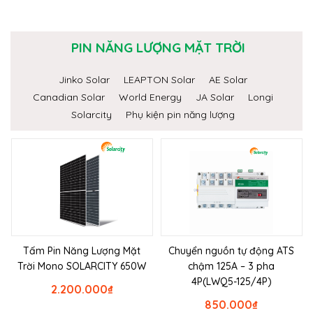
PIN NĂNG LƯỢNG MẶT TRỜI
Jinko Solar
LEAPTON Solar
AE Solar
Canadian Solar
World Energy
JA Solar
Longi
Solarcity
Phụ kiện pin năng lượng
Tấm Pin Năng Lượng Mặt
Chuyển nguồn tự động ATS
Trời Mono SOLARCITY 650W
chậm 125A – 3 pha
4P(LWQ5-125/4P)
2.200.000
₫
850.000
₫