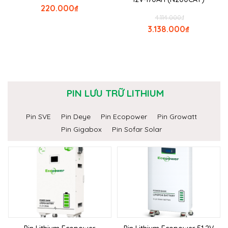
220.000
₫
4.114.000
₫
3.138.000
₫
PIN LƯU TRỮ LITHIUM
Pin SVE
Pin Deye
Pin Ecopower
Pin Growatt
Pin Gigabox
Pin Sofar Solar