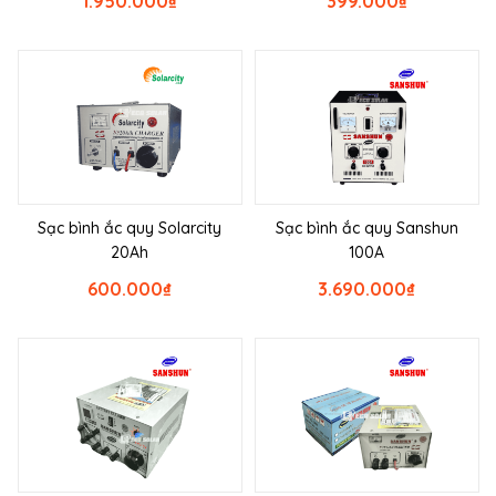
1.950.000
₫
399.000
₫
Sạc bình ắc quy Solarcity
Sạc bình ắc quy Sanshun
20Ah
100A
600.000
₫
3.690.000
₫