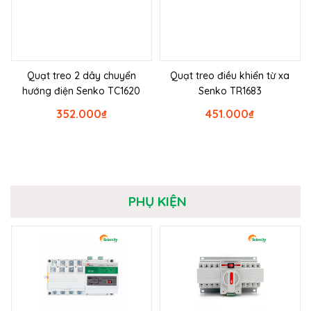
Quạt treo 2 dây chuyển
Quạt treo điều khiển từ xa
hướng điện Senko TC1620
Senko TR1683
352.000
₫
451.000
₫
PHỤ KIỆN