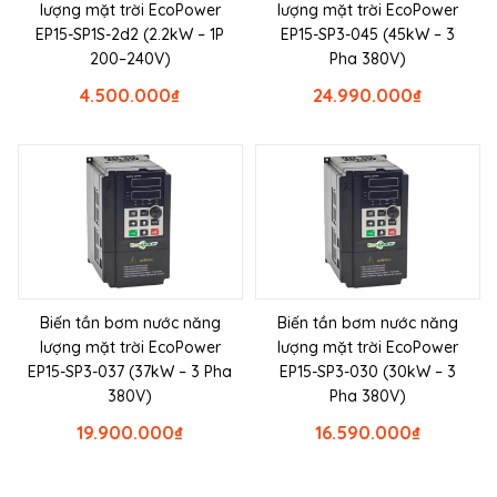
lượng mặt trời EcoPower
lượng mặt trời EcoPower
EP15-SP1S-2d2 (2.2kW – 1P
EP15-SP3-045 (45kW – 3
200–240V)
Pha 380V)
4.500.000
₫
24.990.000
₫
Biến tần bơm nước năng
Biến tần bơm nước năng
lượng mặt trời EcoPower
lượng mặt trời EcoPower
EP15-SP3-037 (37kW – 3 Pha
EP15-SP3-030 (30kW – 3
380V)
Pha 380V)
19.900.000
₫
16.590.000
₫