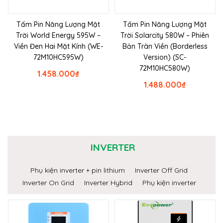
Tấm Pin Năng Lượng Mặt
Tấm Pin Năng Lượng Mặt
Trời World Energy 595W –
Trời Solarcity 580W – Phiên
Viền Đen Hai Mặt Kính (WE-
Bản Tràn Viền (Borderless
72M10HC595W)
Version) (SC-
72M10HC580W)
1.458.000
₫
1.488.000
₫
INVERTER
Phụ kiện inverter + pin lithium
Inverter Off Grid
Inverter On Grid
Inverter Hybrid
Phụ kiện inverter