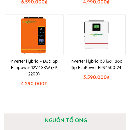
6.590.000
₫
4.990.000
₫
Inverter Hybrid – Độc lập
Inverter Hybrid bù lưới, độc
Ecopower 12V-1.8KW (EP
lập EcoPower EPS-1500-24
2200)
3.590.000
₫
4.290.000
₫
NGUỒN TỔ ONG