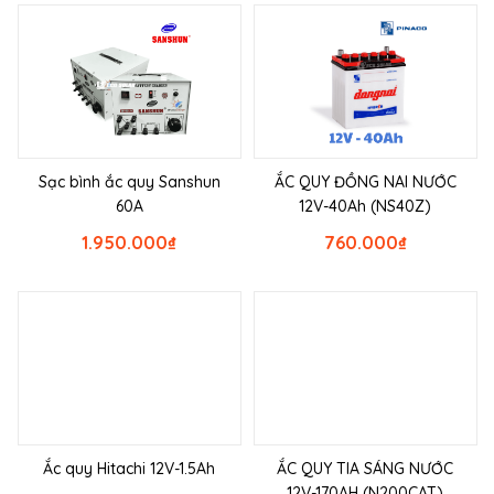
Sạc bình ắc quy Sanshun
ẮC QUY ĐỒNG NAI NƯỚC
60A
12V-40Ah (NS40Z)
1.950.000
₫
760.000
₫
Ắc quy Hitachi 12V-1.5Ah
ẮC QUY TIA SÁNG NƯỚC
12V-170AH (N200CAT)