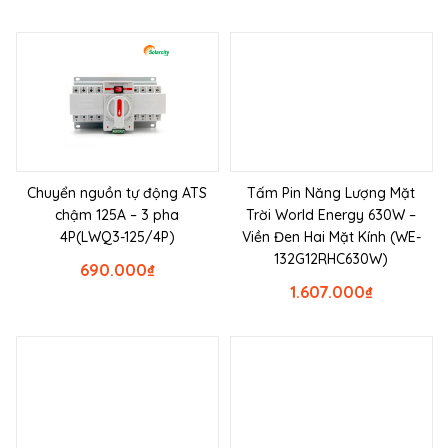
Chuyển nguồn tự động ATS
Tấm Pin Năng Lượng Mặt
chậm 125A – 3 pha
Trời World Energy 630W –
4P(LWQ3-125/4P)
Viền Đen Hai Mặt Kính (WE-
132G12RHC630W)
690.000
₫
1.607.000
₫