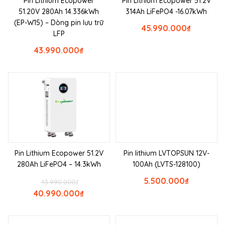
Pin Lithium Ecopower
Pin Lithium Ecopower 51.2V
51.20V 280Ah 14.336kWh
314Ah LiFePO4 -16.07kWh
(EP-W15) – Dòng pin lưu trữ
45.990.000
₫
LFP
43.990.000
₫
Pin Lithium Ecopower 51.2V
Pin lithium LVTOPSUN 12V-
280Ah LiFePO4 – 14.3kWh
100Ah (LVTS-128100)
5.500.000
₫
43.990.000
₫
40.990.000
₫