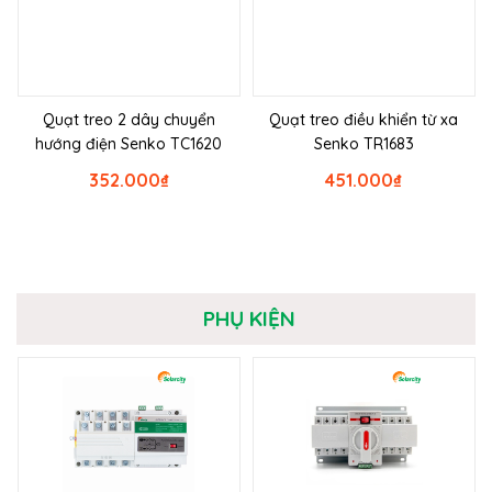
Quạt treo 2 dây chuyển
Quạt treo điều khiển từ xa
hướng điện Senko TC1620
Senko TR1683
352.000
₫
451.000
₫
PHỤ KIỆN