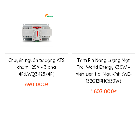
Chuyển nguồn tự động ATS
Tấm Pin Năng Lượng Mặt
chậm 125A – 3 pha
Trời World Energy 630W –
4P(LWQ3-125/4P)
Viền Đen Hai Mặt Kính (WE-
132G12RHC630W)
690.000
₫
1.607.000
₫