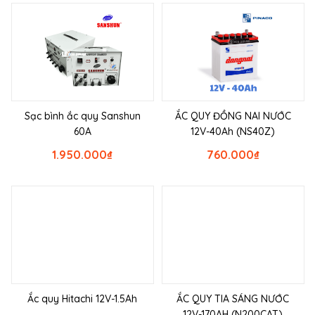
Sạc bình ắc quy Sanshun
ẮC QUY ĐỒNG NAI NƯỚC
60A
12V-40Ah (NS40Z)
1.950.000
₫
760.000
₫
Ắc quy Hitachi 12V-1.5Ah
ẮC QUY TIA SÁNG NƯỚC
12V-170AH (N200CAT)