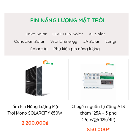
PIN NĂNG LƯỢNG MẶT TRỜI
Jinko Solar
LEAPTON Solar
AE Solar
Canadian Solar
World Energy
JA Solar
Longi
Solarcity
Phụ kiện pin năng lượng
Tấm Pin Năng Lượng Mặt
Chuyển nguồn tự động ATS
Trời Mono SOLARCITY 650W
chậm 125A – 3 pha
4P(LWQ5-125/4P)
2.200.000
₫
850.000
₫