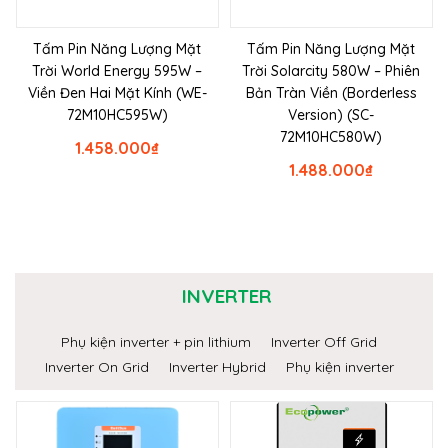
Tấm Pin Năng Lượng Mặt
Tấm Pin Năng Lượng Mặt
Trời World Energy 595W –
Trời Solarcity 580W – Phiên
Viền Đen Hai Mặt Kính (WE-
Bản Tràn Viền (Borderless
72M10HC595W)
Version) (SC-
72M10HC580W)
1.458.000
₫
1.488.000
₫
INVERTER
Phụ kiện inverter + pin lithium
Inverter Off Grid
Inverter On Grid
Inverter Hybrid
Phụ kiện inverter