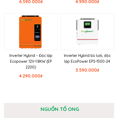
6.590.000
₫
4.990.000
₫
Inverter Hybrid – Độc lập
Inverter Hybrid bù lưới, độc
Ecopower 12V-1.8KW (EP
lập EcoPower EPS-1500-24
2200)
3.590.000
₫
4.290.000
₫
NGUỒN TỔ ONG