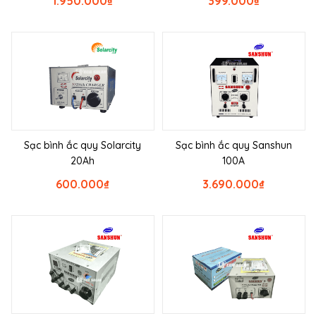
1.950.000
₫
399.000
₫
Sạc bình ắc quy Solarcity
Sạc bình ắc quy Sanshun
20Ah
100A
600.000
₫
3.690.000
₫