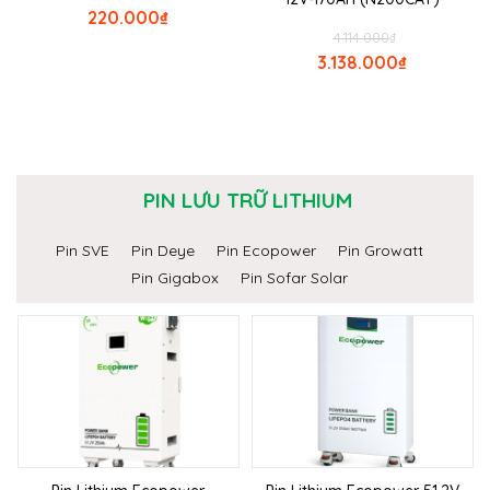
220.000
₫
4.114.000
₫
3.138.000
₫
PIN LƯU TRỮ LITHIUM
Pin SVE
Pin Deye
Pin Ecopower
Pin Growatt
Pin Gigabox
Pin Sofar Solar