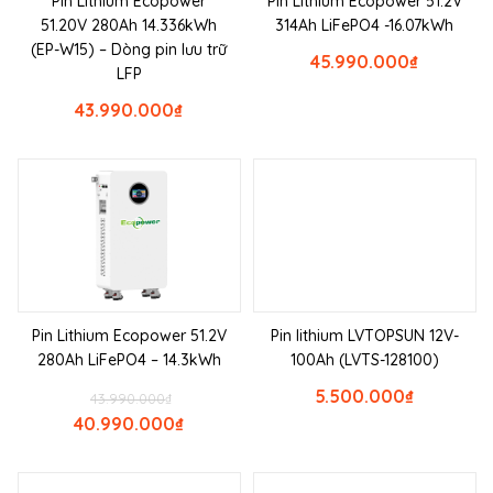
Pin Lithium Ecopower
Pin Lithium Ecopower 51.2V
51.20V 280Ah 14.336kWh
314Ah LiFePO4 -16.07kWh
(EP-W15) – Dòng pin lưu trữ
45.990.000
₫
LFP
43.990.000
₫
Pin Lithium Ecopower 51.2V
Pin lithium LVTOPSUN 12V-
280Ah LiFePO4 – 14.3kWh
100Ah (LVTS-128100)
5.500.000
₫
43.990.000
₫
40.990.000
₫