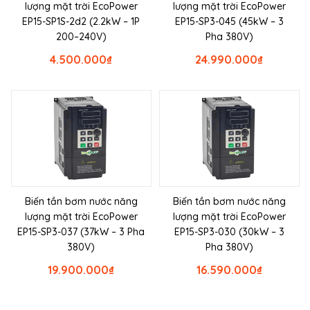
lượng mặt trời EcoPower
lượng mặt trời EcoPower
EP15-SP1S-2d2 (2.2kW – 1P
EP15-SP3-045 (45kW – 3
200–240V)
Pha 380V)
4.500.000
₫
24.990.000
₫
Biến tần bơm nước năng
Biến tần bơm nước năng
lượng mặt trời EcoPower
lượng mặt trời EcoPower
EP15-SP3-037 (37kW – 3 Pha
EP15-SP3-030 (30kW – 3
380V)
Pha 380V)
19.900.000
₫
16.590.000
₫