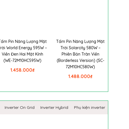
Tấm Pin Năng Lượng Mặt
Tấm Pin Năng Lượng Mặt
Trời World Energy 595W –
Trời Solarcity 580W –
Viền Đen Hai Mặt Kính
Phiên Bản Tràn Viền
(WE-72M10HC595W)
(Borderless Version) (SC-
72M10HC580W)
1.458.000
₫
1.488.000
₫
Inverter On Grid
Inverter Hybrid
Phụ kiện inverter