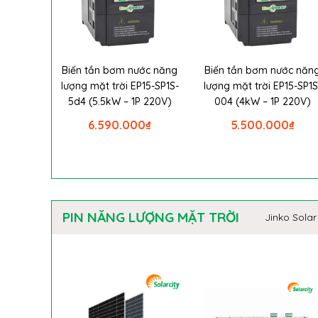
Biến tần bơm nước năng
Biến tần bơm nước năn
lượng mặt trời EP15-SP1S-
lượng mặt trời EP15-SP1S
5d4 (5.5kW – 1P 220V)
004 (4kW – 1P 220V)
6.590.000
₫
5.500.000
₫
PIN NĂNG LƯỢNG MẶT TRỜI
Jinko Solar