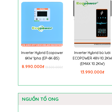
Inverter Hybrid Ecopower
Inverter Hybrid bù lưới
6KW 1pha (EP-6K-BS)
ECOPOWER 48V-10.2K
(EMAX 10.2KW)
8.990.000
₫
13.500.000
₫
13.990.000
₫
NGUỒN TỔ ONG