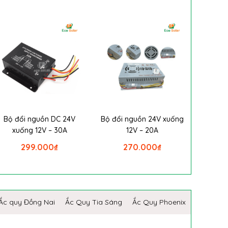
Bộ đổi nguồn DC 24V
Bộ đổi nguồn 24V xuống
xuống 12V – 30A
12V – 20A
299.000
₫
270.000
₫
Ắc quy Đồng Nai
Ắc Quy Tia Sáng
Ắc Quy Phoenix