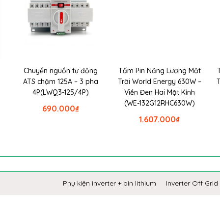
Chuyển nguồn tự động
Tấm Pin Năng Lượng Mặt
ATS chậm 125A – 3 pha
Trời World Energy 630W –
4P(LWQ3-125/4P)
Viền Đen Hai Mặt Kính
(WE-132G12RHC630W)
690.000
₫
1.607.000
₫
Phụ kiện inverter + pin lithium
Inverter Off Grid