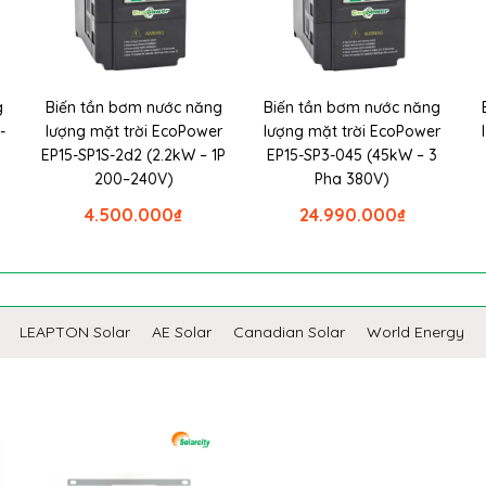
g
Biến tần bơm nước năng
Biến tần bơm nước năng
-
lượng mặt trời EcoPower
lượng mặt trời EcoPower
EP15-SP1S-2d2 (2.2kW – 1P
EP15-SP3-045 (45kW – 3
200–240V)
Pha 380V)
4.500.000
₫
24.990.000
₫
LEAPTON Solar
AE Solar
Canadian Solar
World Energy