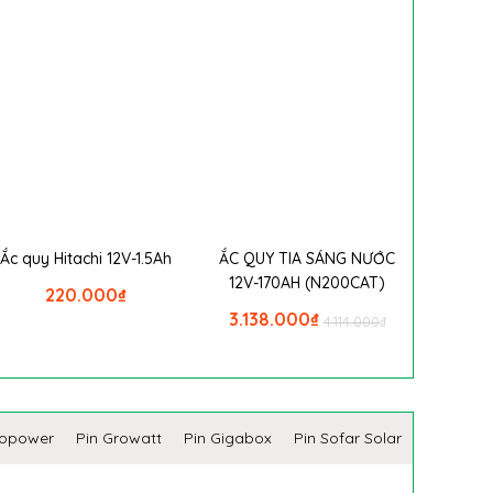
Ắc quy Hitachi 12V-1.5Ah
ẮC QUY TIA SÁNG NƯỚC
12V-170AH (N200CAT)
220.000
₫
3.138.000
₫
4.114.000
₫
copower
Pin Growatt
Pin Gigabox
Pin Sofar Solar