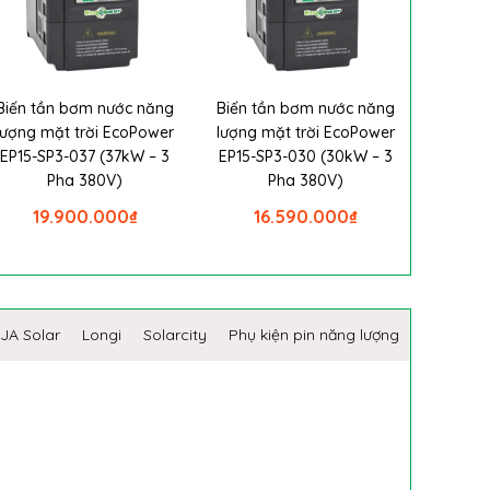
Biến tần bơm nước năng
Biến tần bơm nước năng
lượng mặt trời EcoPower
lượng mặt trời EcoPower
EP15-SP3-037 (37kW – 3
EP15-SP3-030 (30kW – 3
Pha 380V)
Pha 380V)
19.900.000
₫
16.590.000
₫
JA Solar
Longi
Solarcity
Phụ kiện pin năng lượng