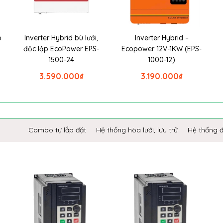
p
Inverter Hybrid bù lưới,
Inverter Hybrid –
P
độc lập EcoPower EPS-
Ecopower 12V-1KW (EPS-
1500-24
1000-12)
3.590.000
₫
3.190.000
₫
Combo tự lắp đặt
Hệ thống hòa lưới, lưu trữ
Hệ thống 