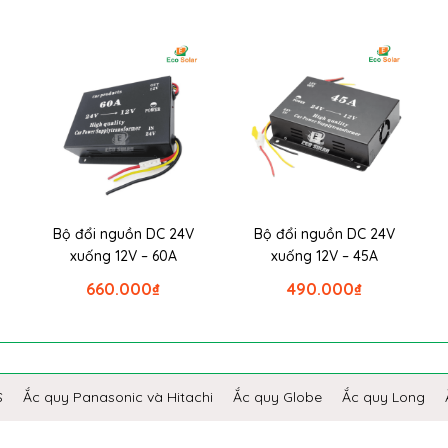
Bộ đổi nguồn DC 24V
Bộ đổi nguồn DC 24V
xuống 12V – 60A
xuống 12V – 45A
660.000
₫
490.000
₫
S
Ắc quy Panasonic và Hitachi
Ắc quy Globe
Ắc quy Long