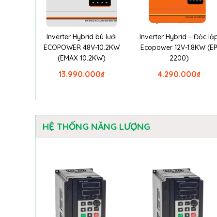
Inverter Hybrid bù lưới
Inverter Hybrid – Độc lậ
ECOPOWER 48V-10.2KW
Ecopower 12V-1.8KW (E
(EMAX 10.2KW)
2200)
13.990.000
₫
4.290.000
₫
HỆ THỐNG NĂNG LƯỢNG