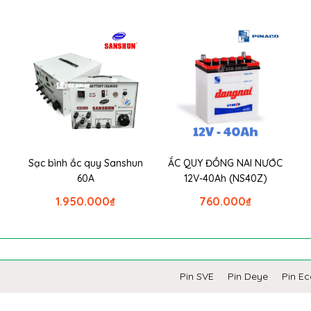
Sạc bình ắc quy Sanshun
ẮC QUY ĐỒNG NAI NƯỚC
60A
12V-40Ah (NS40Z)
1.950.000
₫
760.000
₫
Pin SVE
Pin Deye
Pin E