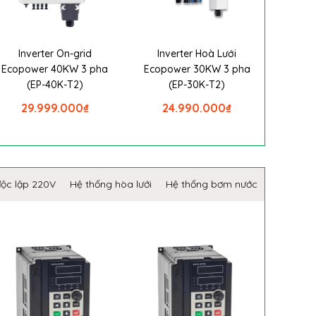
Inverter On-grid
Inverter Hoà Lưới
Ecopower 40KW 3 pha
Ecopower 30KW 3 pha
(EP-40K-T2)
(EP-30K-T2)
29.999.000
₫
24.990.000
₫
độc lập 220V
Hệ thống hòa lưới
Hệ thống bơm nước