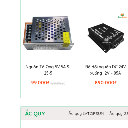
Nguồn Tổ Ong 5V 5A S-
Bộ đổi nguồn DC 24V
25-5
xuống 12V – 85A
99.000
₫
890.000
₫
150.000
₫
ẮC QUY
Ắc quy LVTOPSUN
Ắc quy G