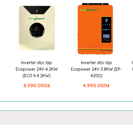
Inverter độc lập
Inverter độc lập
W
Ecopower 24V-4.2KW
Ecopower 24V-3.8KW (EP-
(ECO II-4.2KW)
4200)
6.590.000
₫
4.990.000
₫