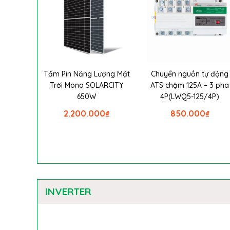
Tấm Pin Năng Lượng Mặt
Chuyển nguồn tự động
Trời Mono SOLARCITY
ATS chậm 125A – 3 pha
650W
4P(LWQ5-125/4P)
2.200.000
₫
850.000
₫
INVERTER