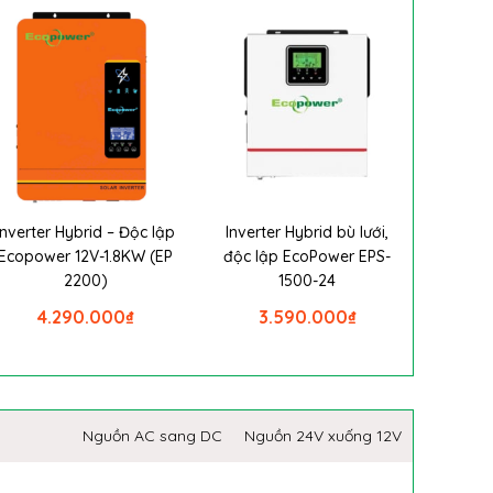
Inverter Hybrid – Độc lập
Inverter Hybrid bù lưới,
Ecopower 12V-1.8KW (EP
độc lập EcoPower EPS-
2200)
1500-24
4.290.000
₫
3.590.000
₫
Nguồn AC sang DC
Nguồn 24V xuống 12V