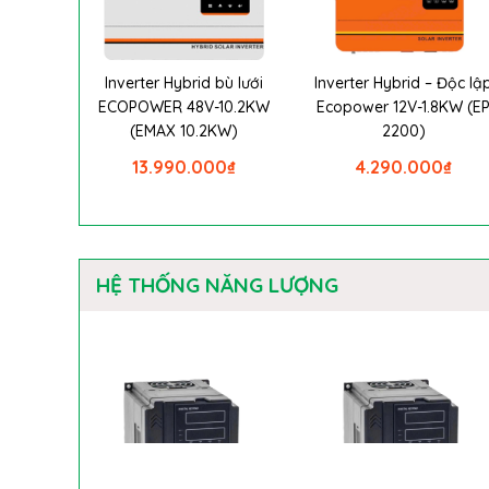
Inverter Hybrid bù lưới
Inverter Hybrid – Độc lậ
ECOPOWER 48V-10.2KW
Ecopower 12V-1.8KW (E
(EMAX 10.2KW)
2200)
13.990.000
₫
4.290.000
₫
HỆ THỐNG NĂNG LƯỢNG