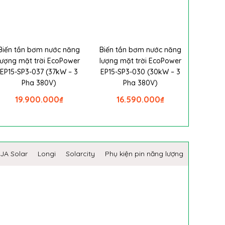
Biến tần bơm nước năng
Biến tần bơm nước năng
lượng mặt trời EcoPower
lượng mặt trời EcoPower
EP15-SP3-037 (37kW – 3
EP15-SP3-030 (30kW – 3
Pha 380V)
Pha 380V)
19.900.000
₫
16.590.000
₫
JA Solar
Longi
Solarcity
Phụ kiện pin năng lượng