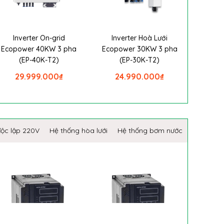
Inverter On-grid
Inverter Hoà Lưới
Ecopower 40KW 3 pha
Ecopower 30KW 3 pha
(EP-40K-T2)
(EP-30K-T2)
29.999.000
₫
24.990.000
₫
độc lập 220V
Hệ thống hòa lưới
Hệ thống bơm nước