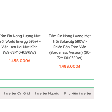
Tấm Pin Năng Lượng Mặt
Tấm Pin Năng Lượng Mặt
Trời World Energy 595W –
Trời Solarcity 580W –
Viền Đen Hai Mặt Kính
Phiên Bản Tràn Viền
(WE-72M10HC595W)
(Borderless Version) (SC-
72M10HC580W)
1.458.000
₫
1.488.000
₫
Inverter On Grid
Inverter Hybrid
Phụ kiện inverter