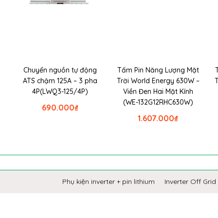
Chuyển nguồn tự động
Tấm Pin Năng Lượng Mặt
ATS chậm 125A – 3 pha
Trời World Energy 630W –
4P(LWQ3-125/4P)
Viền Đen Hai Mặt Kính
(WE-132G12RHC630W)
690.000
₫
1.607.000
₫
Phụ kiện inverter + pin lithium
Inverter Off Grid