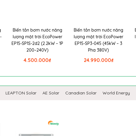
g
Biến tần bơm nước năng
Biến tần bơm nước năng
-
lượng mặt trời EcoPower
lượng mặt trời EcoPower
EP15-SP1S-2d2 (2.2kW – 1P
EP15-SP3-045 (45kW – 3
200–240V)
Pha 380V)
4.500.000
₫
24.990.000
₫
LEAPTON Solar
AE Solar
Canadian Solar
World Energy