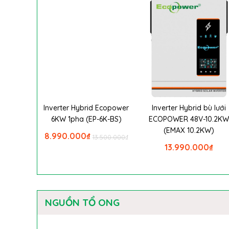
Inverter Hybrid Ecopower
Inverter Hybrid bù lưới
6KW 1pha (EP-6K-BS)
ECOPOWER 48V-10.2K
(EMAX 10.2KW)
8.990.000
₫
13.500.000
₫
13.990.000
₫
NGUỒN TỔ ONG