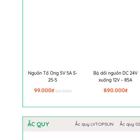
Nguồn Tổ Ong 5V 5A S-
Bộ đổi nguồn DC 24V
25-5
xuống 12V – 85A
99.000
₫
890.000
₫
150.000
₫
ẮC QUY
Ắc quy LVTOPSUN
Ắc quy G