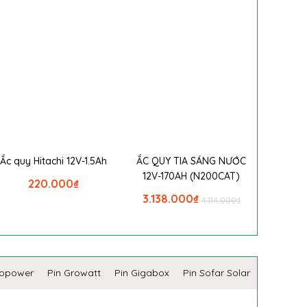
Ắc quy Hitachi 12V-1.5Ah
ẮC QUY TIA SÁNG NƯỚC
12V-170AH (N200CAT)
220.000
₫
3.138.000
₫
4.114.000
₫
copower
Pin Growatt
Pin Gigabox
Pin Sofar Solar