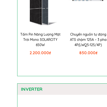
Tấm Pin Năng Lượng Mặt
Chuyển nguồn tự động
Trời Mono SOLARCITY
ATS chậm 125A – 3 pha
650W
4P(LWQ5-125/4P)
2.200.000
₫
850.000
₫
INVERTER