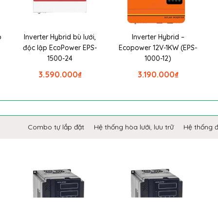
p
Inverter Hybrid bù lưới,
Inverter Hybrid –
P
độc lập EcoPower EPS-
Ecopower 12V-1KW (EPS-
1500-24
1000-12)
3.590.000
₫
3.190.000
₫
Combo tự lắp đặt
Hệ thống hòa lưới, lưu trữ
Hệ thống 