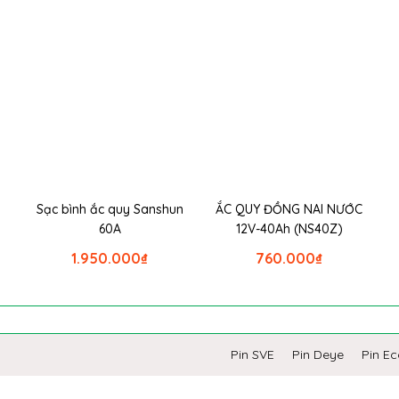
Sạc bình ắc quy Sanshun
ẮC QUY ĐỒNG NAI NƯỚC
60A
12V-40Ah (NS40Z)
1.950.000
₫
760.000
₫
Pin SVE
Pin Deye
Pin E