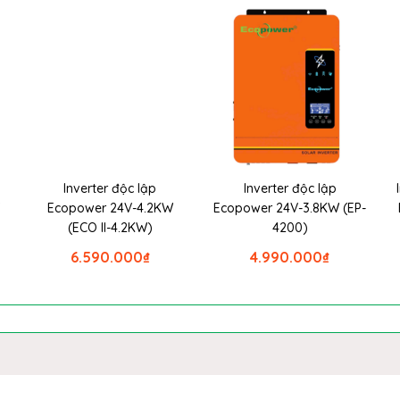
Inverter độc lập
Inverter độc lập
W
Ecopower 24V-4.2KW
Ecopower 24V-3.8KW (EP-
(ECO II-4.2KW)
4200)
6.590.000
₫
4.990.000
₫