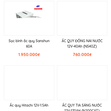
Sạc bình ắc quy Sanshun
ẮC QUY ĐỒNG NAI NƯỚC
60A
12V-40Ah (NS40Z)
1.950.000
₫
760.000
₫
Ắc quy Hitachi 12V-1.5Ah
ẮC QUY TIA SÁNG NƯỚC
12V-170AH (N200CAT)