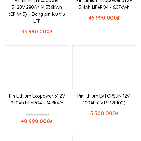
Pin Lithium Ecopower
Pin Lithium Ecopower 51.2V
51.20V 280Ah 14.336kWh
314Ah LiFePO4 -16.07kWh
(EP-W15) – Dòng pin lưu trữ
45.990.000
₫
LFP
43.990.000
₫
Pin Lithium Ecopower 51.2V
Pin lithium LVTOPSUN 12V-
280Ah LiFePO4 – 14.3kWh
100Ah (LVTS-128100)
5.500.000
₫
43.990.000
₫
40.990.000
₫