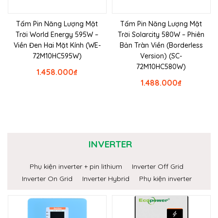
Tấm Pin Năng Lượng Mặt
Tấm Pin Năng Lượng Mặt
Trời World Energy 595W –
Trời Solarcity 580W – Phiên
Viền Đen Hai Mặt Kính (WE-
Bản Tràn Viền (Borderless
72M10HC595W)
Version) (SC-
72M10HC580W)
1.458.000
₫
1.488.000
₫
INVERTER
Phụ kiện inverter + pin lithium
Inverter Off Grid
Inverter On Grid
Inverter Hybrid
Phụ kiện inverter