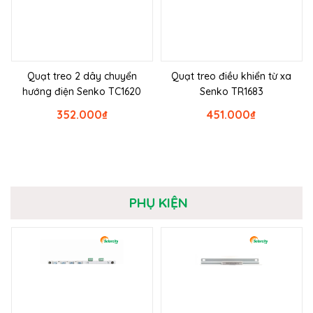
Quạt treo 2 dây chuyển
Quạt treo điều khiển từ xa
hướng điện Senko TC1620
Senko TR1683
352.000
₫
451.000
₫
PHỤ KIỆN