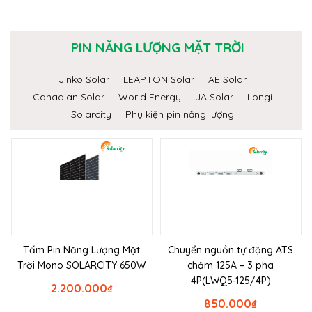
PIN NĂNG LƯỢNG MẶT TRỜI
Jinko Solar
LEAPTON Solar
AE Solar
Canadian Solar
World Energy
JA Solar
Longi
Solarcity
Phụ kiện pin năng lượng
Tấm Pin Năng Lượng Mặt
Chuyển nguồn tự động ATS
Trời Mono SOLARCITY 650W
chậm 125A – 3 pha
4P(LWQ5-125/4P)
2.200.000
₫
850.000
₫