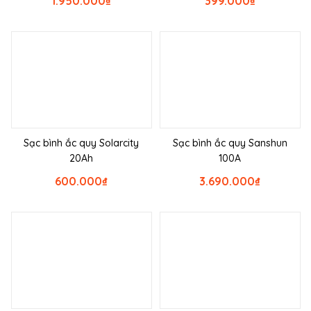
1.950.000
₫
399.000
₫
Sạc bình ắc quy Solarcity
Sạc bình ắc quy Sanshun
20Ah
100A
600.000
₫
3.690.000
₫