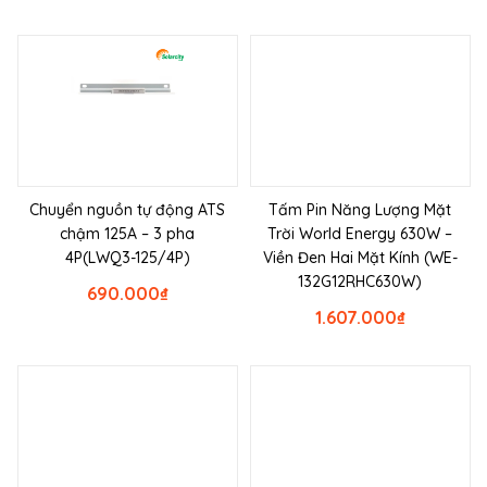
Chuyển nguồn tự động ATS
Tấm Pin Năng Lượng Mặt
chậm 125A – 3 pha
Trời World Energy 630W –
4P(LWQ3-125/4P)
Viền Đen Hai Mặt Kính (WE-
132G12RHC630W)
690.000
₫
1.607.000
₫