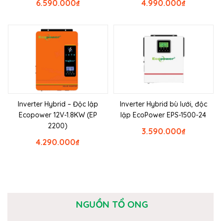
6.590.000
₫
4.990.000
₫
Inverter Hybrid – Độc lập
Inverter Hybrid bù lưới, độc
Ecopower 12V-1.8KW (EP
lập EcoPower EPS-1500-24
2200)
3.590.000
₫
4.290.000
₫
NGUỒN TỔ ONG