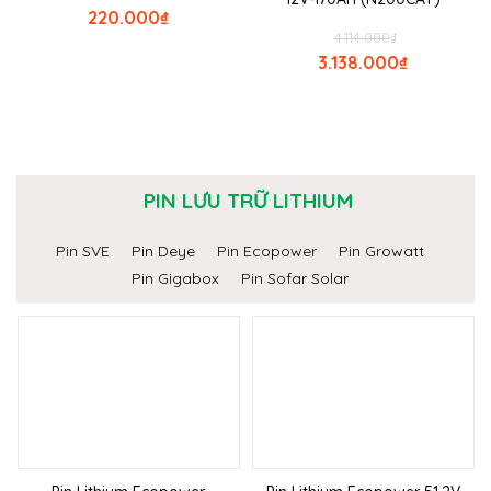
220.000
₫
4.114.000
₫
3.138.000
₫
PIN LƯU TRỮ LITHIUM
Pin SVE
Pin Deye
Pin Ecopower
Pin Growatt
Pin Gigabox
Pin Sofar Solar