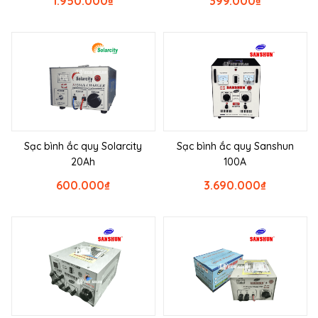
1.950.000
₫
399.000
₫
Sạc bình ắc quy Solarcity
Sạc bình ắc quy Sanshun
20Ah
100A
600.000
₫
3.690.000
₫