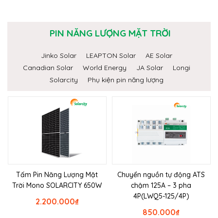
PIN NĂNG LƯỢNG MẶT TRỜI
Jinko Solar
LEAPTON Solar
AE Solar
Canadian Solar
World Energy
JA Solar
Longi
Solarcity
Phụ kiện pin năng lượng
Tấm Pin Năng Lượng Mặt
Chuyển nguồn tự động ATS
Trời Mono SOLARCITY 650W
chậm 125A – 3 pha
4P(LWQ5-125/4P)
2.200.000
₫
850.000
₫