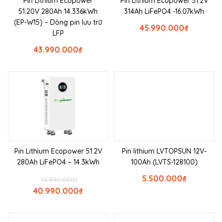
Pin Lithium Ecopower
Pin Lithium Ecopower 51.2V
51.20V 280Ah 14.336kWh
314Ah LiFePO4 -16.07kWh
(EP-W15) – Dòng pin lưu trữ
45.990.000
₫
LFP
43.990.000
₫
Pin Lithium Ecopower 51.2V
Pin lithium LVTOPSUN 12V-
280Ah LiFePO4 – 14.3kWh
100Ah (LVTS-128100)
5.500.000
₫
43.990.000
₫
40.990.000
₫