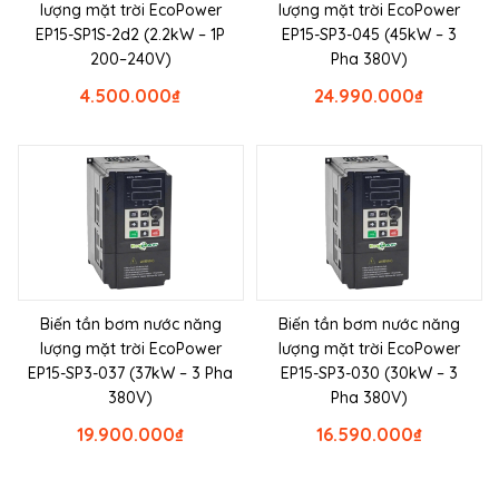
lượng mặt trời EcoPower
lượng mặt trời EcoPower
EP15-SP1S-2d2 (2.2kW – 1P
EP15-SP3-045 (45kW – 3
200–240V)
Pha 380V)
4.500.000
₫
24.990.000
₫
Biến tần bơm nước năng
Biến tần bơm nước năng
lượng mặt trời EcoPower
lượng mặt trời EcoPower
EP15-SP3-037 (37kW – 3 Pha
EP15-SP3-030 (30kW – 3
380V)
Pha 380V)
19.900.000
₫
16.590.000
₫