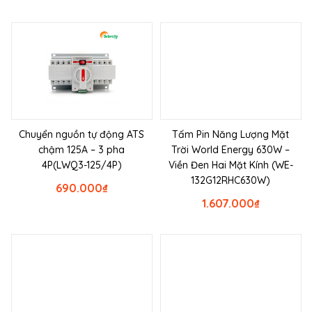
Chuyển nguồn tự động ATS
Tấm Pin Năng Lượng Mặt
chậm 125A – 3 pha
Trời World Energy 630W –
4P(LWQ3-125/4P)
Viền Đen Hai Mặt Kính (WE-
132G12RHC630W)
690.000
₫
1.607.000
₫