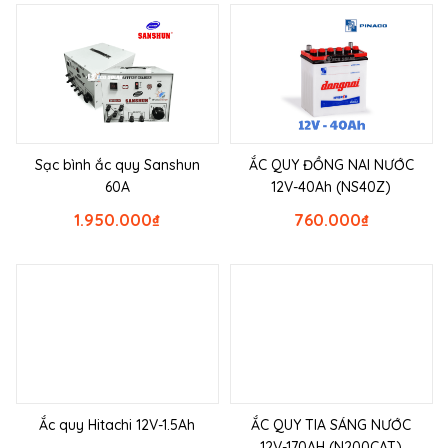
Sạc bình ắc quy Sanshun
ẮC QUY ĐỒNG NAI NƯỚC
60A
12V-40Ah (NS40Z)
1.950.000
₫
760.000
₫
Ắc quy Hitachi 12V-1.5Ah
ẮC QUY TIA SÁNG NƯỚC
12V-170AH (N200CAT)