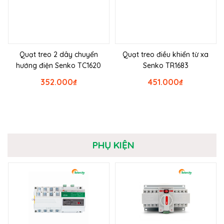
Quạt treo 2 dây chuyển
Quạt treo điều khiển từ xa
hướng điện Senko TC1620
Senko TR1683
352.000
₫
451.000
₫
PHỤ KIỆN