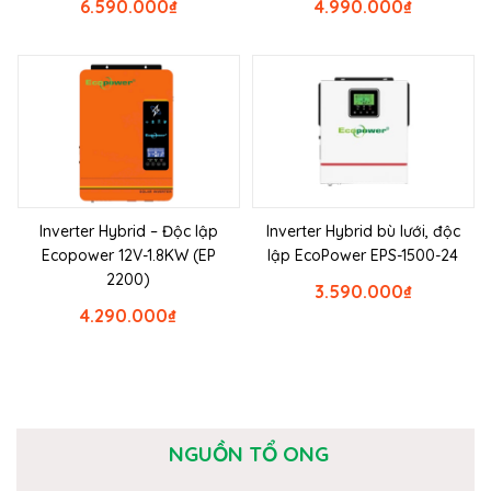
6.590.000
₫
4.990.000
₫
Inverter Hybrid – Độc lập
Inverter Hybrid bù lưới, độc
Ecopower 12V-1.8KW (EP
lập EcoPower EPS-1500-24
2200)
3.590.000
₫
4.290.000
₫
NGUỒN TỔ ONG