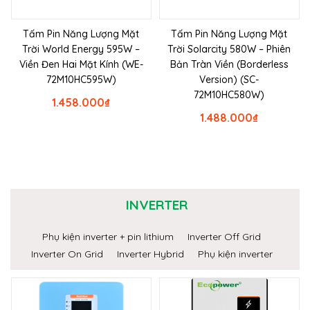
Tấm Pin Năng Lượng Mặt
Tấm Pin Năng Lượng Mặt
Trời World Energy 595W –
Trời Solarcity 580W – Phiên
Viền Đen Hai Mặt Kính (WE-
Bản Tràn Viền (Borderless
72M10HC595W)
Version) (SC-
72M10HC580W)
1.458.000
₫
1.488.000
₫
INVERTER
Phụ kiện inverter + pin lithium
Inverter Off Grid
Inverter On Grid
Inverter Hybrid
Phụ kiện inverter