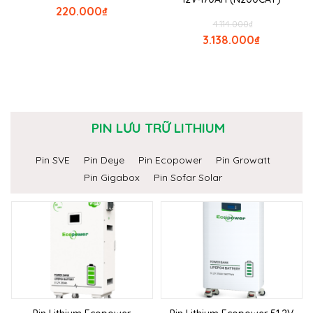
220.000
₫
4.114.000
₫
3.138.000
₫
PIN LƯU TRỮ LITHIUM
Pin SVE
Pin Deye
Pin Ecopower
Pin Growatt
Pin Gigabox
Pin Sofar Solar