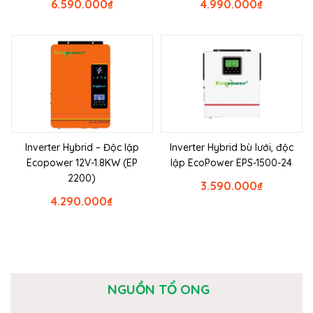
6.590.000
₫
4.990.000
₫
Inverter Hybrid – Độc lập
Inverter Hybrid bù lưới, độc
Ecopower 12V-1.8KW (EP
lập EcoPower EPS-1500-24
2200)
3.590.000
₫
4.290.000
₫
NGUỒN TỔ ONG