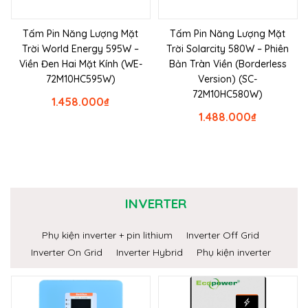
Tấm Pin Năng Lượng Mặt
Tấm Pin Năng Lượng Mặt
Trời World Energy 595W –
Trời Solarcity 580W – Phiên
Viền Đen Hai Mặt Kính (WE-
Bản Tràn Viền (Borderless
72M10HC595W)
Version) (SC-
72M10HC580W)
1.458.000
₫
1.488.000
₫
INVERTER
Phụ kiện inverter + pin lithium
Inverter Off Grid
Inverter On Grid
Inverter Hybrid
Phụ kiện inverter