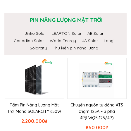
PIN NĂNG LƯỢNG MẶT TRỜI
Jinko Solar
LEAPTON Solar
AE Solar
Canadian Solar
World Energy
JA Solar
Longi
Solarcity
Phụ kiện pin năng lượng
Tấm Pin Năng Lượng Mặt
Chuyển nguồn tự động ATS
Trời Mono SOLARCITY 650W
chậm 125A – 3 pha
4P(LWQ5-125/4P)
2.200.000
₫
850.000
₫