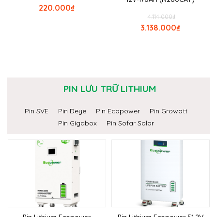
220.000
₫
4.114.000
₫
3.138.000
₫
PIN LƯU TRỮ LITHIUM
Pin SVE
Pin Deye
Pin Ecopower
Pin Growatt
Pin Gigabox
Pin Sofar Solar