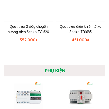
Quạt treo 2 dây chuyển
Quạt treo điều khiển từ xa
hướng điện Senko TC1620
Senko TR1683
352.000
₫
451.000
₫
PHỤ KIỆN