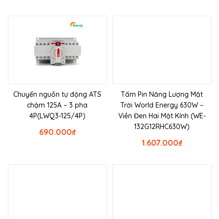
Chuyển nguồn tự động ATS
Tấm Pin Năng Lượng Mặt
chậm 125A – 3 pha
Trời World Energy 630W –
4P(LWQ3-125/4P)
Viền Đen Hai Mặt Kính (WE-
132G12RHC630W)
690.000
₫
1.607.000
₫