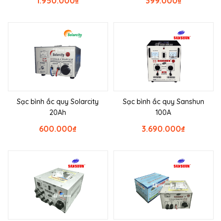
1.950.000
₫
399.000
₫
Sạc bình ắc quy Solarcity
Sạc bình ắc quy Sanshun
20Ah
100A
600.000
₫
3.690.000
₫