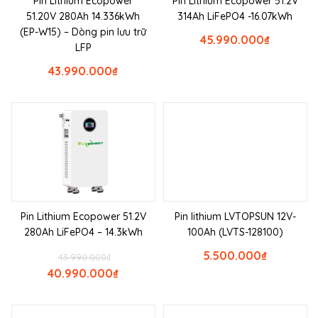
Pin Lithium Ecopower
Pin Lithium Ecopower 51.2V
51.20V 280Ah 14.336kWh
314Ah LiFePO4 -16.07kWh
(EP-W15) – Dòng pin lưu trữ
45.990.000
₫
LFP
43.990.000
₫
Pin Lithium Ecopower 51.2V
Pin lithium LVTOPSUN 12V-
280Ah LiFePO4 – 14.3kWh
100Ah (LVTS-128100)
5.500.000
₫
43.990.000
₫
40.990.000
₫