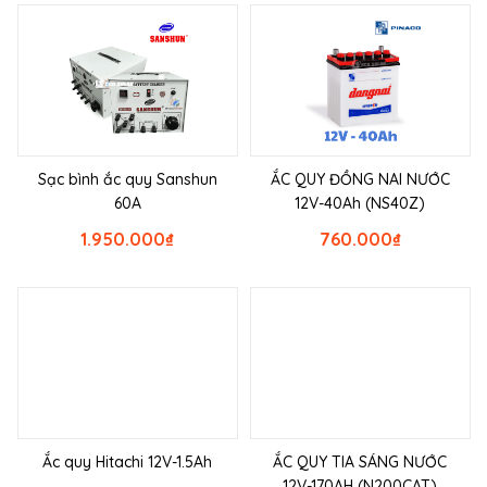
Sạc bình ắc quy Sanshun
ẮC QUY ĐỒNG NAI NƯỚC
60A
12V-40Ah (NS40Z)
1.950.000
₫
760.000
₫
Ắc quy Hitachi 12V-1.5Ah
ẮC QUY TIA SÁNG NƯỚC
12V-170AH (N200CAT)