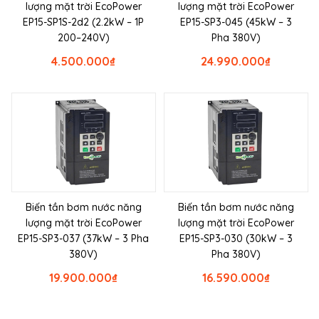
lượng mặt trời EcoPower
lượng mặt trời EcoPower
EP15-SP1S-2d2 (2.2kW – 1P
EP15-SP3-045 (45kW – 3
200–240V)
Pha 380V)
4.500.000
₫
24.990.000
₫
Biến tần bơm nước năng
Biến tần bơm nước năng
lượng mặt trời EcoPower
lượng mặt trời EcoPower
EP15-SP3-037 (37kW – 3 Pha
EP15-SP3-030 (30kW – 3
380V)
Pha 380V)
19.900.000
₫
16.590.000
₫